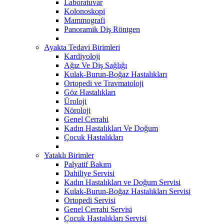
Laboratuvar
Kolonoskopi
Mammografi
Panoramik Diş Röntgen
Ayakta Tedavi Birimleri
Kardiyoloji
Ağız Ve Diş Sağlığı
Kulak-Burun-Boğaz Hastalıkları
Ortopedi ve Travmatoloji
Göz Hastalıkları
Üroloji
Nöroloji
Genel Cerrahi
Kadın Hastalıkları Ve Doğum
Çocuk Hastalıkları
Yataklı Birimler
Palyatif Bakım
Dahiliye Servisi
Kadın Hastalıkları ve Doğum Servisi
Kulak-Burun-Boğaz Hastalıkları Servisi
Ortopedi Servisi
Genel Cerrahi Servisi
Çocuk Hastalıkları Servisi