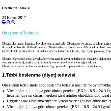
Obezitenin Tedavisi
23 Kasım 2017
Obezitenin Tedavisi
Obezite oluşmadan korunma büyük önem taşımaktadır. Obeziteden korunma, çocukluk çağında baş
aktivite konularında bilgilendirilmelidr. Obezite tedavisi, bireyin kararlılığı ve etkin olarak k
karmaşık hale getirmektedir. Bu nedenle obezite tedavisinde hekim, diyetisyen, psikolog, fizyo
Obezite tedavisinde amaç, gerçekçi bir vücut ağırlığı kaybı hedeflenerek, obeziteye ilişkin mo
obezitenin yol açtığı sağlık sorunlarının önlenmesinde önemli yarar sağlamaktadır.
Obezite tedavisinde kullanılan yöntemler 5 grup altında toplanmaktadır. Bu yöntemler;
1.Tıbbi beslenme (diyet) tedavisi,
Obezitenin tedavisinde tıbbi beslenme tedavisi anahtar rol oynamaktad
Vücut ağırlığının, boya göre olması gereken (BKİ= 18.5 – 24.9 kg/
hedefler, bireyin olması gereken ideal ağırlığı olabildiği gibi, ideal 
Uygulanacak zayıflama diyetleri yeterli ve dengeli beslenme ilkeler
Vücut ağırlığı boya göre olması gereken (BKİ= 18.5 – 24.9 kg/m2) 