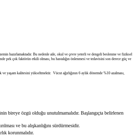
n hazırlamaktadır. Bu nedenle aile, okul ve çevre yeterli ve dengeli beslenme ve fiziksel
jisinde pek çok faktörün etkili olması, bu hastalığın önlenmesi ve tedavisini son derece güç ve
rmak ve yaşam kalitesini yükseltmektir. Vücut ağırlığının 6 aylık dönemde %10 azalması,
inin bireye özgü olduğu unutulmamalıdır. Başlangıçta belirlenen
rılması ve bu alışkanlığını sürdürmesidir.
rlık korunmalıdır.