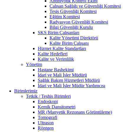
Antibiyotik Kontrol Ekibi
Çalışan Sağlığı ve Güvenliği Komitesi
Tesis Güvenliği Komitesi
Eğitim Komitesi
Radyasyon Güvenliği Komitesi
Bilgi Güvenliği Kurulu
SKS Birim Çalışanları
Kalite Yönetimi Direktörü
Kalite Birim Çalışanı
Hizmet Kalite Standartları
Kalite Hedefleri
Kalite ve Verimlilik
Yönetim
Hastane Başhekimi
İdari ve Mali İşler Müdürü
Sağlık Bakım Hizmetleri Müdürü
İdari ve Mali İşler Müdür Yardımcısı
Birimlerimiz
Tetkik / Teşhis Birimleri
Endoskopi
Kemik Dansitometri
MR (Manyetik Rezonans Görüntüleme)
Tomografi
Ultrason
Röntgen