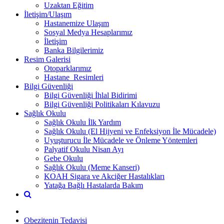
Uzaktan Eğitim
İletişim/Ulaşım
Hastanemize Ulaşım
Sosyal Medya Hesaplarımız
İletişim
Banka Bilgilerimiz
Resim Galerisi
Otoparklarımız
Hastane_Resimleri
Bilgi Güvenliği
Bilgi Güvenliği İhlal Bidirimi
Bilgi Güvenliği Politikaları Kılavuzu
Sağlık Okulu
Sağlık Okulu İlk Yardım
Sağlık Okulu (El Hijyeni ve Enfeksiyon İle Mücadele)
Uyuşturucu İle Mücadele ve Önleme Yöntemleri
Palyatif Okulu Nisan Ayı
Gebe Okulu
Sağlık Okulu (Meme Kanseri)
KOAH Sigara ve Akciğer Hastalıkları
Yatağa Bağlı Hastalarda Bakım
Obezitenin Tedavisi