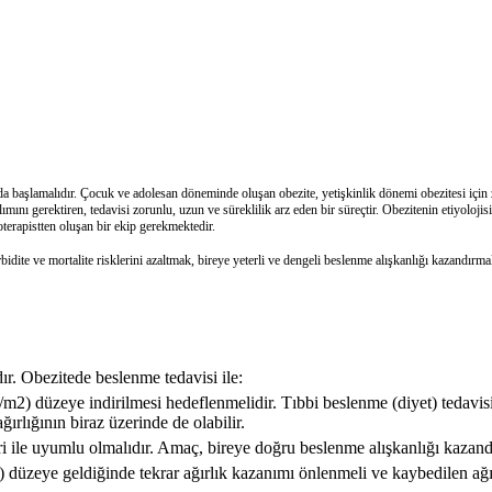
lamalıdır. Çocuk ve adolesan döneminde oluşan obezite, yetişkinlik dönemi obezitesi için zemi
atılımını gerektiren, tedavisi zorunlu, uzun ve süreklilik arz eden bir süreçtir. Obezitenin etiyolo
terapistten oluşan bir ekip gerekmektedir.
rbidite ve mortalite risklerini azaltmak, bireye yeterli ve dengeli beslenme alışkanlığı kazandı
ır. Obezitede beslenme tedavisi ile:
m2) düzeye indirilmesi hedeflenmelidir. Tıbbi beslenme (diyet) tedavis
ağırlığının biraz üzerinde de olabilir.
i ile uyumlu olmalıdır. Amaç, bireye doğru beslenme alışkanlığı kazandı
düzeye geldiğinde tekrar ağırlık kazanımı önlenmeli ve kaybedilen ağı