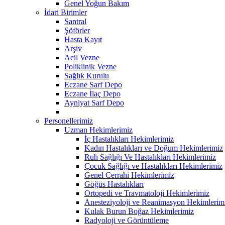
Genel Yoğun Bakım
İdari Birimler
Santral
Şöförler
Hasta Kayıt
Arşiv
Acil Vezne
Poliklinik Vezne
Sağlık Kurulu
Eczane Sarf Depo
Eczane İlaç Depo
Ayniyat Sarf Depo
Personellerimiz
Uzman Hekimlerimiz
İç Hastalıkları Hekimlerimiz
Kadın Hastalıkları ve Doğum Hekimlerimiz
Ruh Sağlığı Ve Hastalıkları Hekimlerimiz
Çocuk Sağlığı ve Hastalıkları Hekimlerimiz
Genel Cerrahi Hekimlerimiz
Göğüs Hastalıkları
Ortopedi ve Travmatoloji Hekimlerimiz
Anesteziyoloji ve Reanimasyon Hekimlerim
Kulak Burun Boğaz Hekimlerimiz
Radyoloji ve Görüntüleme