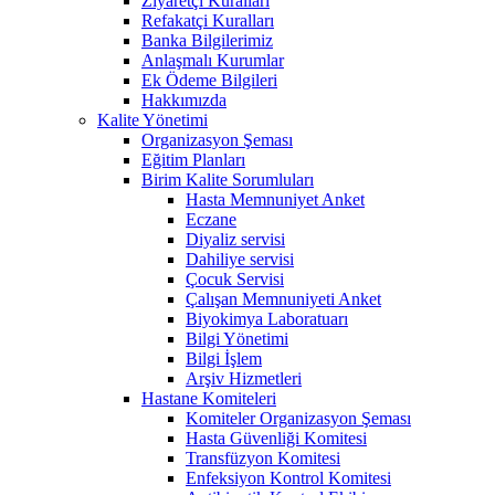
Ziyaretçi Kuralları
Refakatçi Kuralları
Banka Bilgilerimiz
Anlaşmalı Kurumlar
Ek Ödeme Bilgileri
Hakkımızda
Kalite Yönetimi
Organizasyon Şeması
Eğitim Planları
Birim Kalite Sorumluları
Hasta Memnuniyet Anket
Eczane
Diyaliz servisi
Dahiliye servisi
Çocuk Servisi
Çalışan Memnuniyeti Anket
Biyokimya Laboratuarı
Bilgi Yönetimi
Bilgi İşlem
Arşiv Hizmetleri
Hastane Komiteleri
Komiteler Organizasyon Şeması
Hasta Güvenliği Komitesi
Transfüzyon Komitesi
Enfeksiyon Kontrol Komitesi