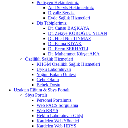
Pratisyen Hekimlerimiz
Acil Servis Hekimlerimiz
Diyaliz Servisi
Evde Sağlık Hizmetleri
Diş Tabiplerimiz
Dt. Cansu BAŞKAYA
Dt. Zekiye KÖROĞLU YILAN
Dt. Hilal Nur TINMAZ
Dt. Fatma KIYAK
Dt. Ecem SERHATLI
Dt. Muhammet Kürşat AKA
Özellikli Sağlık Hizmetleri
KHGM Özellikli Sağlık Hizmetleri
Uyku Laboratuvarı
Yoğun Bakım Ünitesi
Gebe Okulu
Bebek Dostu
Uzaktan Eğitim & Sbys Portalı
Sbys Portalı
Personel Portalımız
Web PACS Sorgulama
Web RBYS
Hekim Laboratuvar Girişi
Kardelen Web Yönetici
Kardelen Web HBYS