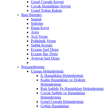
Genel Cerrahi Servisi
Çocuk Hastalıkları Servisi
Genel Yoğun Bakım
İdari Birimler
Santral
Şöförler
Hasta Kayıt
Arşiv
Acil Vezne
Poliklinik Vezne
Sağlık Kurulu
Eczane Sarf Depo
Eczane İlaç Depo
Ayniyat Sarf Depo
Personellerimiz
Uzman Hekimlerimiz
İç Hastalıkları Hekimlerimiz
Kadın Hastalıkları ve Doğum
Hekimlerimiz
Ruh Sağlığı Ve Hastalıkları Hekimlerimiz
Çocuk Sağlığı ve Hastalıkları
Hekimlerimiz
Genel Cerrahi Hekimlerimiz
Göğüs Hastalıkları