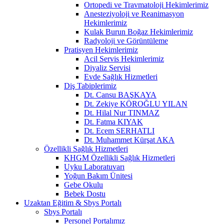
Ortopedi ve Travmatoloji Hekimlerimiz
Anesteziyoloji ve Reanimasyon
Hekimlerimiz
Kulak Burun Boğaz Hekimlerimiz
Radyoloji ve Görüntüleme
Pratisyen Hekimlerimiz
Acil Servis Hekimlerimiz
Diyaliz Servisi
Evde Sağlık Hizmetleri
Diş Tabiplerimiz
Dt. Cansu BAŞKAYA
Dt. Zekiye KÖROĞLU YILAN
Dt. Hilal Nur TINMAZ
Dt. Fatma KIYAK
Dt. Ecem SERHATLI
Dt. Muhammet Kürşat AKA
Özellikli Sağlık Hizmetleri
KHGM Özellikli Sağlık Hizmetleri
Uyku Laboratuvarı
Yoğun Bakım Ünitesi
Gebe Okulu
Bebek Dostu
Uzaktan Eğitim & Sbys Portalı
Sbys Portalı
Personel Portalımız