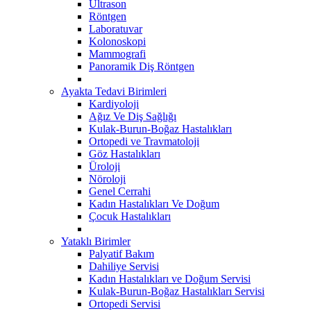
Ultrason
Röntgen
Laboratuvar
Kolonoskopi
Mammografi
Panoramik Diş Röntgen
Ayakta Tedavi Birimleri
Kardiyoloji
Ağız Ve Diş Sağlığı
Kulak-Burun-Boğaz Hastalıkları
Ortopedi ve Travmatoloji
Göz Hastalıkları
Üroloji
Nöroloji
Genel Cerrahi
Kadın Hastalıkları Ve Doğum
Çocuk Hastalıkları
Yataklı Birimler
Palyatif Bakım
Dahiliye Servisi
Kadın Hastalıkları ve Doğum Servisi
Kulak-Burun-Boğaz Hastalıkları Servisi
Ortopedi Servisi