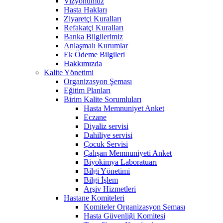
Vizyonumuz
Hasta Hakları
Ziyaretçi Kuralları
Refakatçi Kuralları
Banka Bilgilerimiz
Anlaşmalı Kurumlar
Ek Ödeme Bilgileri
Hakkımızda
Kalite Yönetimi
Organizasyon Şeması
Eğitim Planları
Birim Kalite Sorumluları
Hasta Memnuniyet Anket
Eczane
Diyaliz servisi
Dahiliye servisi
Çocuk Servisi
Çalışan Memnuniyeti Anket
Biyokimya Laboratuarı
Bilgi Yönetimi
Bilgi İşlem
Arşiv Hizmetleri
Hastane Komiteleri
Komiteler Organizasyon Şeması
Hasta Güvenliği Komitesi