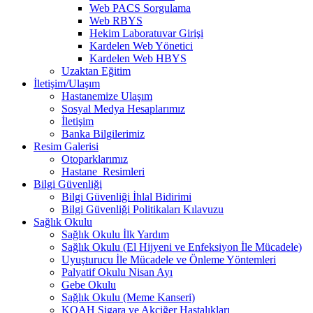
Web PACS Sorgulama
Web RBYS
Hekim Laboratuvar Girişi
Kardelen Web Yönetici
Kardelen Web HBYS
Uzaktan Eğitim
İletişim/Ulaşım
Hastanemize Ulaşım
Sosyal Medya Hesaplarımız
İletişim
Banka Bilgilerimiz
Resim Galerisi
Otoparklarımız
Hastane_Resimleri
Bilgi Güvenliği
Bilgi Güvenliği İhlal Bidirimi
Bilgi Güvenliği Politikaları Kılavuzu
Sağlık Okulu
Sağlık Okulu İlk Yardım
Sağlık Okulu (El Hijyeni ve Enfeksiyon İle Mücadele)
Uyuşturucu İle Mücadele ve Önleme Yöntemleri
Palyatif Okulu Nisan Ayı
Gebe Okulu
Sağlık Okulu (Meme Kanseri)
KOAH Sigara ve Akciğer Hastalıkları