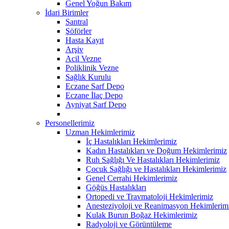
Genel Yoğun Bakım
İdari Birimler
Santral
Şöförler
Hasta Kayıt
Arşiv
Acil Vezne
Poliklinik Vezne
Sağlık Kurulu
Eczane Sarf Depo
Eczane İlaç Depo
Ayniyat Sarf Depo
Personellerimiz
Uzman Hekimlerimiz
İç Hastalıkları Hekimlerimiz
Kadın Hastalıkları ve Doğum Hekimlerimiz
Ruh Sağlığı Ve Hastalıkları Hekimlerimiz
Çocuk Sağlığı ve Hastalıkları Hekimlerimiz
Genel Cerrahi Hekimlerimiz
Göğüs Hastalıkları
Ortopedi ve Travmatoloji Hekimlerimiz
Anesteziyoloji ve Reanimasyon Hekimlerim
Kulak Burun Boğaz Hekimlerimiz
Radyoloji ve Görüntüleme