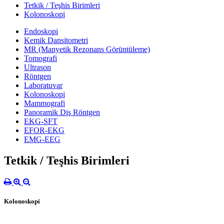
Tetkik / Teşhis Birimleri
Kolonoskopi
Endoskopi
Kemik Dansitometri
MR (Manyetik Rezonans Görüntüleme)
Tomografi
Ultrason
Röntgen
Laboratuvar
Kolonoskopi
Mammografi
Panoramik Diş Röntgen
EKG-SFT
EFOR-EKG
EMG-EEG
Tetkik / Teşhis Birimleri
Kolonoskopi