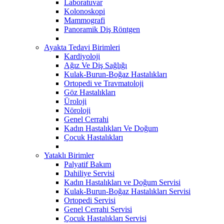
Laboratuvar
Kolonoskopi
Mammografi
Panoramik Diş Röntgen
Ayakta Tedavi Birimleri
Kardiyoloji
Ağız Ve Diş Sağlığı
Kulak-Burun-Boğaz Hastalıkları
Ortopedi ve Travmatoloji
Göz Hastalıkları
Üroloji
Nöroloji
Genel Cerrahi
Kadın Hastalıkları Ve Doğum
Çocuk Hastalıkları
Yataklı Birimler
Palyatif Bakım
Dahiliye Servisi
Kadın Hastalıkları ve Doğum Servisi
Kulak-Burun-Boğaz Hastalıkları Servisi
Ortopedi Servisi
Genel Cerrahi Servisi
Çocuk Hastalıkları Servisi