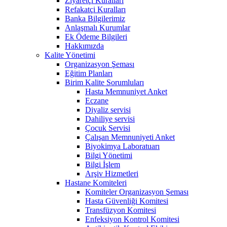
Ziyaretçi Kuralları
Refakatçi Kuralları
Banka Bilgilerimiz
Anlaşmalı Kurumlar
Ek Ödeme Bilgileri
Hakkımızda
Kalite Yönetimi
Organizasyon Şeması
Eğitim Planları
Birim Kalite Sorumluları
Hasta Memnuniyet Anket
Eczane
Diyaliz servisi
Dahiliye servisi
Çocuk Servisi
Çalışan Memnuniyeti Anket
Biyokimya Laboratuarı
Bilgi Yönetimi
Bilgi İşlem
Arşiv Hizmetleri
Hastane Komiteleri
Komiteler Organizasyon Şeması
Hasta Güvenliği Komitesi
Transfüzyon Komitesi
Enfeksiyon Kontrol Komitesi