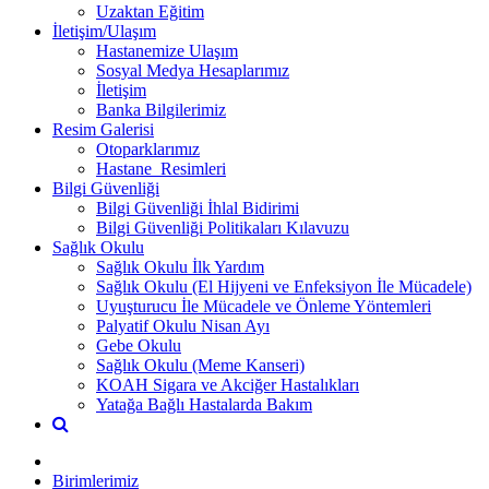
Uzaktan Eğitim
İletişim/Ulaşım
Hastanemize Ulaşım
Sosyal Medya Hesaplarımız
İletişim
Banka Bilgilerimiz
Resim Galerisi
Otoparklarımız
Hastane_Resimleri
Bilgi Güvenliği
Bilgi Güvenliği İhlal Bidirimi
Bilgi Güvenliği Politikaları Kılavuzu
Sağlık Okulu
Sağlık Okulu İlk Yardım
Sağlık Okulu (El Hijyeni ve Enfeksiyon İle Mücadele)
Uyuşturucu İle Mücadele ve Önleme Yöntemleri
Palyatif Okulu Nisan Ayı
Gebe Okulu
Sağlık Okulu (Meme Kanseri)
KOAH Sigara ve Akciğer Hastalıkları
Yatağa Bağlı Hastalarda Bakım
Birimlerimiz