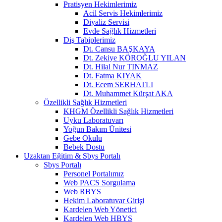
Pratisyen Hekimlerimiz
Acil Servis Hekimlerimiz
Diyaliz Servisi
Evde Sağlık Hizmetleri
Diş Tabiplerimiz
Dt. Cansu BAŞKAYA
Dt. Zekiye KÖROĞLU YILAN
Dt. Hilal Nur TINMAZ
Dt. Fatma KIYAK
Dt. Ecem SERHATLI
Dt. Muhammet Kürşat AKA
Özellikli Sağlık Hizmetleri
KHGM Özellikli Sağlık Hizmetleri
Uyku Laboratuvarı
Yoğun Bakım Ünitesi
Gebe Okulu
Bebek Dostu
Uzaktan Eğitim & Sbys Portalı
Sbys Portalı
Personel Portalımız
Web PACS Sorgulama
Web RBYS
Hekim Laboratuvar Girişi
Kardelen Web Yönetici
Kardelen Web HBYS