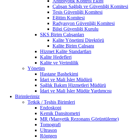
Antibiyotik Kontrol Ekibi
Çalışan Sağlığı ve Güvenliği Komitesi
Tesis Güvenliği Komitesi
Eğitim Komitesi
Radyasyon Güvenliği Komitesi
Bilgi Güvenliği Kurulu
SKS Birim Çalışanları
Kalite Yönetimi Direktörü
Kalite Birim Çalışanı
Hizmet Kalite Standartları
Kalite Hedefleri
Kalite ve Verimlilik
Yönetim
Hastane Başhekimi
İdari ve Mali İşler Müdürü
Sağlık Bakım Hizmetleri Müdürü
İdari ve Mali İşler Müdür Yardımcısı
Birimlerimiz
Tetkik / Teşhis Birimleri
Endoskopi
Kemik Dansitometri
MR (Manyetik Rezonans Görüntüleme)
Tomografi
Ultrason
Röntgen