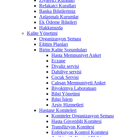
Ziyaretçi Kuralları
Refakatçi Kuralları
Banka Bilgilerimiz
Anlaşmalı Kurumlar
Ek Ödeme Bilgileri
Hakkımızda
Kalite Yönetimi
Organizasyon Şeması
Eğitim Planları
Birim Kalite Sorumluları
Hasta Memnuniyet Anket
Eczane
Diyaliz servisi
Dahiliye servisi
Çocuk Servisi
Çalışan Memnuniyeti Anket
Biyokimya Laboratuarı
Bilgi Yönetimi
Bilgi İşlem
Arşiv Hizmetleri
Hastane Komiteleri
Komiteler Organizasyon Şeması
Hasta Güvenliği Komitesi
Transfüzyon Komitesi
Enfeksiyon Kontrol Komitesi