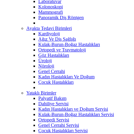
Laboratuvar
Kolonoskopi
Mammografi
Panoramik Diş Röntgen
Ayakta Tedavi Birimleri
Kardiyoloji
Ağız Ve Diş Sağlığı
Kulak-Burun-Boğaz Hastalıkları
Ortopedi ve Travmatoloji
Göz Hastalıkları
Üroloji
Nöroloji
Genel Cerrahi
Kadın Hastalıkları Ve Doğum
Çocuk Hastalıkları
Yataklı Birimler
Palyatif Bakım
Dahiliye Servisi
Kadın Hastalıkları ve Doğum Servisi
Kulak-Burun-Boğaz Hastalıkları Servisi
Ortopedi Servisi
Genel Cerrahi Servisi
Çocuk Hastalıkları Servisi