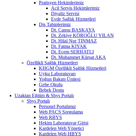
Pratisyen Hekimlerimiz
Acil Servis Hekimlerimiz
Diyaliz Servisi
Evde Sağlık Hizmetleri
Diş Tabiplerimiz
Dt. Cansu BAŞKAYA
Dt. Zekiye KÖROĞLU YILAN
Dt. Hilal Nur TINMAZ
Dt. Fatma KIYAK
Dt. Ecem SERHATLI
Dt. Muhammet Kürşat AKA
Özellikli Sağlık Hizmetleri
KHGM Özellikli Sağlık Hizmetleri
Uyku Laboratuvarı
Yoğun Bakım Ünitesi
Gebe Okulu
Bebek Dostu
Uzaktan Eğitim & Sbys Portalı
Sbys Portalı
Personel Portalımız
Web PACS Sorgulama
Web RBYS
Hekim Laboratuvar Girişi
Kardelen Web Yönetici
Kardelen Web HBYS