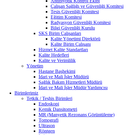
Antibiyotik Kontrol Ekibi
Çalışan Sağlığı ve Güvenliği Komitesi
Tesis Güvenliği Komitesi
Eğitim Komitesi
Radyasyon Güvenliği Komitesi
Bilgi Güvenliği Kurulu
SKS Birim Çalışanları
Kalite Yönetimi Direktörü
Kalite Birim Çalışanı
Hizmet Kalite Standartları
Kalite Hedefleri
Kalite ve Verimlilik
Yönetim
Hastane Başhekimi
İdari ve Mali İşler Müdürü
Sağlık Bakım Hizmetleri Müdürü
İdari ve Mali İşler Müdür Yardımcısı
Birimlerimiz
Tetkik / Teşhis Birimleri
Endoskopi
Kemik Dansitometri
MR (Manyetik Rezonans Görüntüleme)
Tomografi
Ultrason
Röntgen