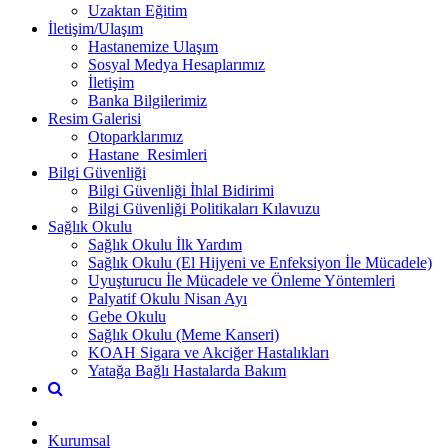
Uzaktan Eğitim
İletişim/Ulaşım
Hastanemize Ulaşım
Sosyal Medya Hesaplarımız
İletişim
Banka Bilgilerimiz
Resim Galerisi
Otoparklarımız
Hastane_Resimleri
Bilgi Güvenliği
Bilgi Güvenliği İhlal Bidirimi
Bilgi Güvenliği Politikaları Kılavuzu
Sağlık Okulu
Sağlık Okulu İlk Yardım
Sağlık Okulu (El Hijyeni ve Enfeksiyon İle Mücadele)
Uyuşturucu İle Mücadele ve Önleme Yöntemleri
Palyatif Okulu Nisan Ayı
Gebe Okulu
Sağlık Okulu (Meme Kanseri)
KOAH Sigara ve Akciğer Hastalıkları
Yatağa Bağlı Hastalarda Bakım
Kurumsal