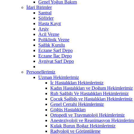
Genel Yoğun Bakım
İdari Birimler
Santral
Şöförler
Hasta Kayıt
Arşiv
Acil Vezne
Poliklinik Vezne
Sağlık Kurulu
Eczane Sarf Depo
Eczane İlaç Depo
Ayniyat Sarf Depo
Personellerimiz
Uzman Hekimlerimiz
İç Hastalıkları Hekimlerimiz
Kadın Hastalıkları ve Doğum Hekimlerimiz
Ruh Sağlığı Ve Hastalıkları Hekimlerimiz
Çocuk Sağlığı ve Hastalıkları Hekimlerimiz
Genel Cerrahi Hekimlerimiz
Göğüs Hastalıkları
Ortopedi ve Travmatoloji Hekimlerimiz
Anesteziyoloji ve Reanimasyon Hekimlerim
Kulak Burun Boğaz Hekimlerimiz
Radyoloji ve Görüntüleme