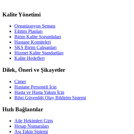
Kalite Yönetimi
Organizasyon Şeması
Eğitim Planları
Birim Kalite Sorumluları
Hastane Komiteleri
SKS Birim Çalışanları
Hizmet Kalite Standartları
Kalite Hedefleri
Dilek, Öneri ve Şikayetler
Cimer
Hastane Personeli İçin
Hasta ve Hasta Yakını İçin
Bilgi Güvenliği Olay Bildirim Sistemi
Hızlı Bağlantılar
Aile Hekimleri Giriş
Hesap Numaraları
Aşı Takip Sistemi