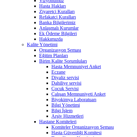
Vizyonumuz
Hasta Hakları
Ziyaretçi Kuralları
Refakatçi Kuralları
Banka Bilgilerimiz
Anlaşmalı Kurumlar
Ek Ödeme Bilgileri
Hakkımızda
Kalite Yönetimi
Organizasyon Şeması
Eğitim Planları
Birim Kalite Sorumluları
Hasta Memnuniyet Anket
Eczane
Diyaliz servisi
Dahiliye servisi
Çocuk Servisi
Çalışan Memnuniyeti Anket
Biyokimya Laboratuarı
Bilgi Yönetimi
Bilgi İşlem
Arşiv Hizmetleri
Hastane Komiteleri
Komiteler Organizasyon Şeması
Hasta Güvenliği Komitesi