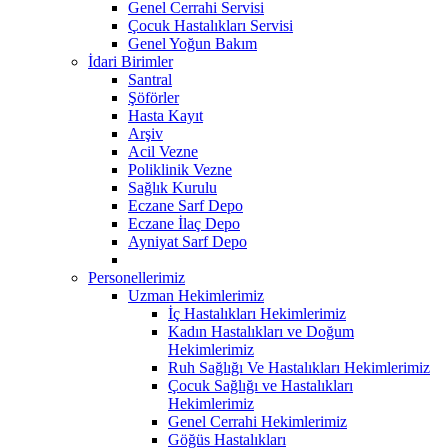
Genel Cerrahi Servisi
Çocuk Hastalıkları Servisi
Genel Yoğun Bakım
İdari Birimler
Santral
Şöförler
Hasta Kayıt
Arşiv
Acil Vezne
Poliklinik Vezne
Sağlık Kurulu
Eczane Sarf Depo
Eczane İlaç Depo
Ayniyat Sarf Depo
Personellerimiz
Uzman Hekimlerimiz
İç Hastalıkları Hekimlerimiz
Kadın Hastalıkları ve Doğum
Hekimlerimiz
Ruh Sağlığı Ve Hastalıkları Hekimlerimiz
Çocuk Sağlığı ve Hastalıkları
Hekimlerimiz
Genel Cerrahi Hekimlerimiz
Göğüs Hastalıkları