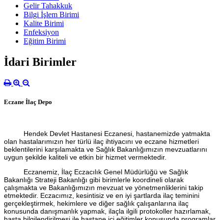
Gelir Tahakkuk
Bilgi İşlem Birimi
Kalite Birimi
Enfeksiyon
Eğitim Birimi
İdari Birimler
Eczane İlaç Depo
Hendek Devlet Hastanesi Eczanesi, hastanemizde yatmakta
olan hastalarımızın her türlü ilaç ihtiyacını ve eczane hizmetleri
beklentilerini karşılamakta ve Sağlık Bakanlığımızın mevzuatlarını
uygun şekilde kaliteli ve etkin bir hizmet vermektedir.
Eczanemiz, İlaç Eczacılık Genel Müdürlüğü ve Sağlık
Bakanlığı Strateji Bakanlığı gibi birimlerle koordineli olarak
çalışmakta ve Bakanlığımızın mevzuat ve yönetmenliklerini takip
etmektedir. Eczacımız, kesintisiz ve en iyi şartlarda ilaç teminini
gerçekleştirmek, hekimlere ve diğer sağlık çalışanlarına ilaç
konusunda danışmanlık yapmak, ilaçla ilgili protokoller hazırlamak,
hasta bilgilendirilmesi ile hastane içi eğitimler konusunda programlar