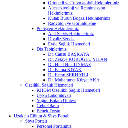
Ortopedi ve Travmatoloji Hekimlerimiz
Anesteziyoloji ve Reanimasyon
Hekimlerimiz
Kulak Burun Boğaz Hekimlerimiz
Radyoloji ve Görüntüleme
Pratisyen Hekimlerimiz
Acil Servis Hekimlerimiz
Diyaliz Servisi
Evde Sağlık Hizmetleri
Diş Tabiplerimiz
Dt. Cansu BAŞKAYA
Dt. Zekiye KÖROĞLU YILAN
Dt. Hilal Nur TINMAZ
Dt. Fatma KIYAK
Dt. Ecem SERHATLI
Dt. Muhammet Kürşat AKA
Özellikli Sağlık Hizmetleri
KHGM Özellikli Sağlık Hizmetleri
Uyku Laboratuvarı
Yoğun Bakım Ünitesi
Gebe Okulu
Bebek Dostu
Uzaktan Eğitim & Sbys Portalı
Sbys Portalı
Personel Portalımız