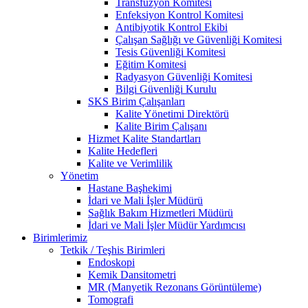
Transfüzyon Komitesi
Enfeksiyon Kontrol Komitesi
Antibiyotik Kontrol Ekibi
Çalışan Sağlığı ve Güvenliği Komitesi
Tesis Güvenliği Komitesi
Eğitim Komitesi
Radyasyon Güvenliği Komitesi
Bilgi Güvenliği Kurulu
SKS Birim Çalışanları
Kalite Yönetimi Direktörü
Kalite Birim Çalışanı
Hizmet Kalite Standartları
Kalite Hedefleri
Kalite ve Verimlilik
Yönetim
Hastane Başhekimi
İdari ve Mali İşler Müdürü
Sağlık Bakım Hizmetleri Müdürü
İdari ve Mali İşler Müdür Yardımcısı
Birimlerimiz
Tetkik / Teşhis Birimleri
Endoskopi
Kemik Dansitometri
MR (Manyetik Rezonans Görüntüleme)
Tomografi