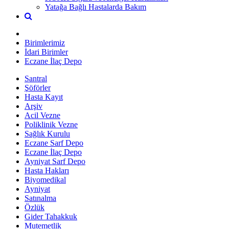
Yatağa Bağlı Hastalarda Bakım
Birimlerimiz
İdari Birimler
Eczane İlaç Depo
Santral
Şöförler
Hasta Kayıt
Arşiv
Acil Vezne
Poliklinik Vezne
Sağlık Kurulu
Eczane Sarf Depo
Eczane İlaç Depo
Ayniyat Sarf Depo
Hasta Hakları
Biyomedikal
Ayniyat
Satınalma
Özlük
Gider Tahakkuk
Mutemetlik