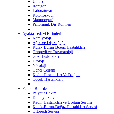
Ultrason
Röntgen
Laboratuvar
Kolonoskopi
Mammografi
Panoramik Diş Röntgen
Ayakta Tedavi Birimleri
Kardiyoloji
Ağız Ve Diş Sağlığı
Kulak-Burun-Boğaz Hastalıkları
Ortopedi ve Travmatoloji
Göz Hastalıkları
Üroloji
Nöroloji
Genel Cerrahi
Kadın Hastalıkları Ve Doğum
Çocuk Hastalıkları
Yataklı Birimler
Palyatif Bakım
Dahiliye Servisi
Kadın Hastalıkları ve Doğum Servisi
Kulak-Burun-Boğaz Hastalıkları Servisi
Ortopedi Servisi