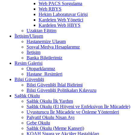
Web PACS Sorgulama
Web RBYS
Hekim Laboratuvar Girişi
Kardelen Web Yönetici
Kardelen Web HBYS
Uzaktan Eğitim
İletişim/Ulaşım
Hastanemize Ulaşım
Sosyal Medya Hesaplarımız
İletişim
Banka Bilgilerimiz
Resim Galerisi
Otoparklarımız
Hastane_Resimleri
Bilgi Güvenliği
Bilgi Güvenliği İhlal Bidirimi
Bilgi Güvenliği Politikaları Kılavuzu
Sağlık Okulu
Sağlık Okulu İlk Yardım
Sağlık Okulu (El Hijyeni ve Enfeksiyon İle Mücadele)
Uyuşturucu İle Mücadele ve Önleme Yöntemleri
Palyatif Okulu Nisan Ayı
Gebe Okulu
Sağlık Okulu (Meme Kanseri)
KOAH Sigara ve Akciğer Hastalıkları