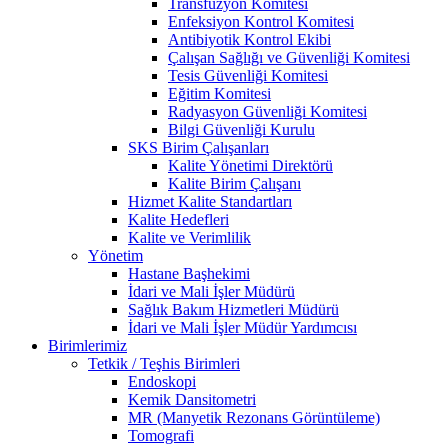
Transfüzyon Komitesi
Enfeksiyon Kontrol Komitesi
Antibiyotik Kontrol Ekibi
Çalışan Sağlığı ve Güvenliği Komitesi
Tesis Güvenliği Komitesi
Eğitim Komitesi
Radyasyon Güvenliği Komitesi
Bilgi Güvenliği Kurulu
SKS Birim Çalışanları
Kalite Yönetimi Direktörü
Kalite Birim Çalışanı
Hizmet Kalite Standartları
Kalite Hedefleri
Kalite ve Verimlilik
Yönetim
Hastane Başhekimi
İdari ve Mali İşler Müdürü
Sağlık Bakım Hizmetleri Müdürü
İdari ve Mali İşler Müdür Yardımcısı
Birimlerimiz
Tetkik / Teşhis Birimleri
Endoskopi
Kemik Dansitometri
MR (Manyetik Rezonans Görüntüleme)
Tomografi