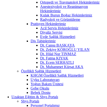
Ortopedi ve Travmatoloji Hekimlerimiz
Anesteziyoloji ve Reanimasyon
Hekimlerimiz
Kulak Burun Boğaz Hekimlerimiz
Radyoloji ve Görüntüleme
Pratisyen Hekimlerimiz
Acil Servis Hekimlerimiz
Diyaliz Servisi
Evde Sağlık Hizmetleri
Diş Tabiplerimiz
Dt. Cansu BAŞKAYA
Dt. Zekiye KÖROĞLU YILAN
Dt. Hilal Nur TINMAZ
Dt. Fatma KIYAK
Dt. Ecem SERHATLI
Dt. Muhammet Kürşat AKA
Özellikli Sağlık Hizmetleri
KHGM Özellikli Sağlık Hizmetleri
Uyku Laboratuvarı
Yoğun Bakım Ünitesi
Gebe Okulu
Bebek Dostu
Uzaktan Eğitim & Sbys Portalı
Sbys Portalı
Personel Portalımız