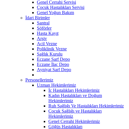
Genel Cerrahi Servisi
Çocuk Hastalıkları Servisi
Genel Yoğun Bakım
İdari Birimler
Santral
Şöförler
Hasta Kayıt
Arşiv
Acil Vezne
Poliklinik Vezne
Sağlık Kurulu
Eczane Sarf Depo
Eczane İlaç Depo
Ayniyat Sarf Depo
Personellerimiz
Uzman Hekimlerimiz
İç Hastalıkları Hekimlerimiz
Kadın Hastalıkları ve Doğum
Hekimlerimiz
Ruh Sağlığı Ve Hastalıkları Hekimlerimiz
Çocuk Sağlığı ve Hastalıkları
Hekimlerimiz
Genel Cerrahi Hekimlerimiz
Göğüs Hastalıkları