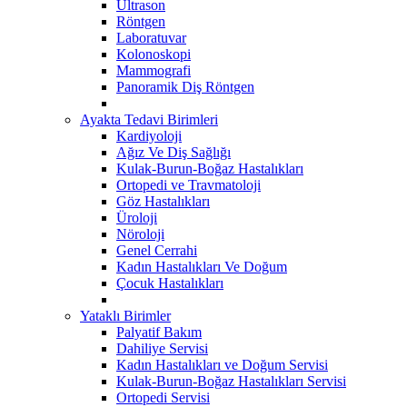
Ultrason
Röntgen
Laboratuvar
Kolonoskopi
Mammografi
Panoramik Diş Röntgen
Ayakta Tedavi Birimleri
Kardiyoloji
Ağız Ve Diş Sağlığı
Kulak-Burun-Boğaz Hastalıkları
Ortopedi ve Travmatoloji
Göz Hastalıkları
Üroloji
Nöroloji
Genel Cerrahi
Kadın Hastalıkları Ve Doğum
Çocuk Hastalıkları
Yataklı Birimler
Palyatif Bakım
Dahiliye Servisi
Kadın Hastalıkları ve Doğum Servisi
Kulak-Burun-Boğaz Hastalıkları Servisi
Ortopedi Servisi