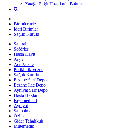
Yatağa Bağlı Hastalarda Bakım
Birimlerimiz
İdari Birimler
Sağlık Kurulu
Santral
Şöförler
Hasta Kayıt
Arşiv
Acil Vezne
Poliklinik Vezne
Sağlık Kurulu
Eczane Sarf Depo
Eczane İlaç Depo
Ayniyat Sarf Depo
Hasta Hakları
Biyomedikal
Ayniyat
Satınalma
Özlük
Gider Tahakkuk
Mutemetlik