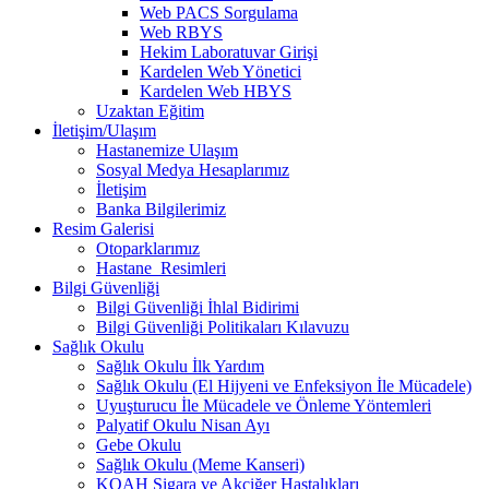
Web PACS Sorgulama
Web RBYS
Hekim Laboratuvar Girişi
Kardelen Web Yönetici
Kardelen Web HBYS
Uzaktan Eğitim
İletişim/Ulaşım
Hastanemize Ulaşım
Sosyal Medya Hesaplarımız
İletişim
Banka Bilgilerimiz
Resim Galerisi
Otoparklarımız
Hastane_Resimleri
Bilgi Güvenliği
Bilgi Güvenliği İhlal Bidirimi
Bilgi Güvenliği Politikaları Kılavuzu
Sağlık Okulu
Sağlık Okulu İlk Yardım
Sağlık Okulu (El Hijyeni ve Enfeksiyon İle Mücadele)
Uyuşturucu İle Mücadele ve Önleme Yöntemleri
Palyatif Okulu Nisan Ayı
Gebe Okulu
Sağlık Okulu (Meme Kanseri)
KOAH Sigara ve Akciğer Hastalıkları