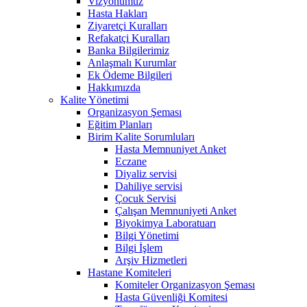
Vizyonumuz
Hasta Hakları
Ziyaretçi Kuralları
Refakatçi Kuralları
Banka Bilgilerimiz
Anlaşmalı Kurumlar
Ek Ödeme Bilgileri
Hakkımızda
Kalite Yönetimi
Organizasyon Şeması
Eğitim Planları
Birim Kalite Sorumluları
Hasta Memnuniyet Anket
Eczane
Diyaliz servisi
Dahiliye servisi
Çocuk Servisi
Çalışan Memnuniyeti Anket
Biyokimya Laboratuarı
Bilgi Yönetimi
Bilgi İşlem
Arşiv Hizmetleri
Hastane Komiteleri
Komiteler Organizasyon Şeması
Hasta Güvenliği Komitesi