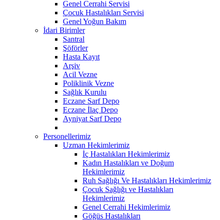
Genel Cerrahi Servisi
Çocuk Hastalıkları Servisi
Genel Yoğun Bakım
İdari Birimler
Santral
Şöförler
Hasta Kayıt
Arşiv
Acil Vezne
Poliklinik Vezne
Sağlık Kurulu
Eczane Sarf Depo
Eczane İlaç Depo
Ayniyat Sarf Depo
Personellerimiz
Uzman Hekimlerimiz
İç Hastalıkları Hekimlerimiz
Kadın Hastalıkları ve Doğum
Hekimlerimiz
Ruh Sağlığı Ve Hastalıkları Hekimlerimiz
Çocuk Sağlığı ve Hastalıkları
Hekimlerimiz
Genel Cerrahi Hekimlerimiz
Göğüs Hastalıkları