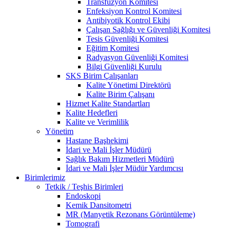
Transfüzyon Komitesi
Enfeksiyon Kontrol Komitesi
Antibiyotik Kontrol Ekibi
Çalışan Sağlığı ve Güvenliği Komitesi
Tesis Güvenliği Komitesi
Eğitim Komitesi
Radyasyon Güvenliği Komitesi
Bilgi Güvenliği Kurulu
SKS Birim Çalışanları
Kalite Yönetimi Direktörü
Kalite Birim Çalışanı
Hizmet Kalite Standartları
Kalite Hedefleri
Kalite ve Verimlilik
Yönetim
Hastane Başhekimi
İdari ve Mali İşler Müdürü
Sağlık Bakım Hizmetleri Müdürü
İdari ve Mali İşler Müdür Yardımcısı
Birimlerimiz
Tetkik / Teşhis Birimleri
Endoskopi
Kemik Dansitometri
MR (Manyetik Rezonans Görüntüleme)
Tomografi