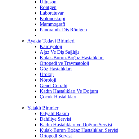
Ultrason
Röntgen
Laboratuvar
Kolonoskopi
Mammografi
Panoramik Diş Röntgen
Ayakta Tedavi Birimleri
Kardiyoloji
Ağız Ve Diş Sağlığı
Kulak-Burun-Boğaz Hastalıkları
Ortopedi ve Travmatoloji
Göz Hastalıkları
Üroloji
Nöroloji
Genel Cerrahi
Kadın Hastalıkları Ve Doğum
Çocuk Hastalıkları
Yataklı Birimler
Palyatif Bakım
Dahiliye Servisi
Kadın Hastalıkları ve Doğum Servisi
Kulak-Burun-Boğaz Hastalıkları Servisi
Ortopedi Servisi