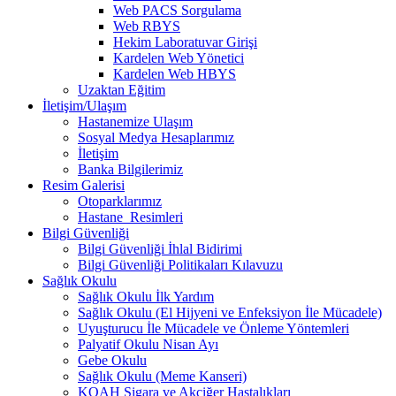
Web PACS Sorgulama
Web RBYS
Hekim Laboratuvar Girişi
Kardelen Web Yönetici
Kardelen Web HBYS
Uzaktan Eğitim
İletişim/Ulaşım
Hastanemize Ulaşım
Sosyal Medya Hesaplarımız
İletişim
Banka Bilgilerimiz
Resim Galerisi
Otoparklarımız
Hastane_Resimleri
Bilgi Güvenliği
Bilgi Güvenliği İhlal Bidirimi
Bilgi Güvenliği Politikaları Kılavuzu
Sağlık Okulu
Sağlık Okulu İlk Yardım
Sağlık Okulu (El Hijyeni ve Enfeksiyon İle Mücadele)
Uyuşturucu İle Mücadele ve Önleme Yöntemleri
Palyatif Okulu Nisan Ayı
Gebe Okulu
Sağlık Okulu (Meme Kanseri)
KOAH Sigara ve Akciğer Hastalıkları