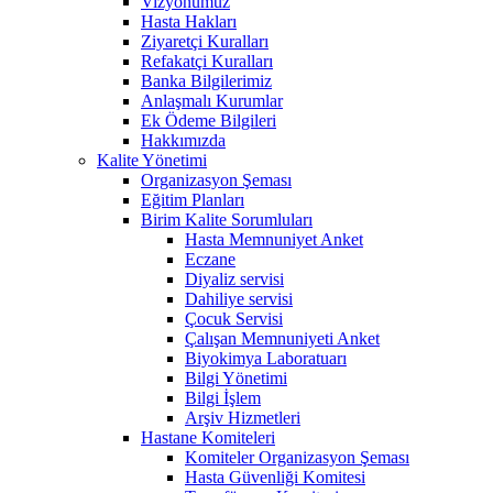
Vizyonumuz
Hasta Hakları
Ziyaretçi Kuralları
Refakatçi Kuralları
Banka Bilgilerimiz
Anlaşmalı Kurumlar
Ek Ödeme Bilgileri
Hakkımızda
Kalite Yönetimi
Organizasyon Şeması
Eğitim Planları
Birim Kalite Sorumluları
Hasta Memnuniyet Anket
Eczane
Diyaliz servisi
Dahiliye servisi
Çocuk Servisi
Çalışan Memnuniyeti Anket
Biyokimya Laboratuarı
Bilgi Yönetimi
Bilgi İşlem
Arşiv Hizmetleri
Hastane Komiteleri
Komiteler Organizasyon Şeması
Hasta Güvenliği Komitesi