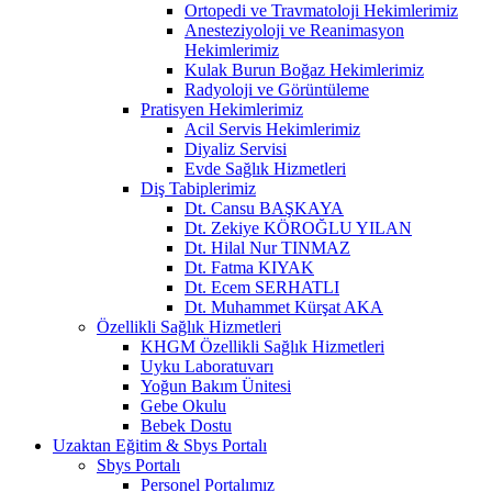
Ortopedi ve Travmatoloji Hekimlerimiz
Anesteziyoloji ve Reanimasyon
Hekimlerimiz
Kulak Burun Boğaz Hekimlerimiz
Radyoloji ve Görüntüleme
Pratisyen Hekimlerimiz
Acil Servis Hekimlerimiz
Diyaliz Servisi
Evde Sağlık Hizmetleri
Diş Tabiplerimiz
Dt. Cansu BAŞKAYA
Dt. Zekiye KÖROĞLU YILAN
Dt. Hilal Nur TINMAZ
Dt. Fatma KIYAK
Dt. Ecem SERHATLI
Dt. Muhammet Kürşat AKA
Özellikli Sağlık Hizmetleri
KHGM Özellikli Sağlık Hizmetleri
Uyku Laboratuvarı
Yoğun Bakım Ünitesi
Gebe Okulu
Bebek Dostu
Uzaktan Eğitim & Sbys Portalı
Sbys Portalı
Personel Portalımız