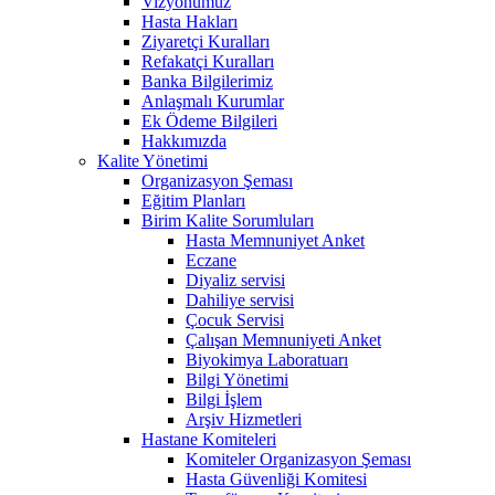
Vizyonumuz
Hasta Hakları
Ziyaretçi Kuralları
Refakatçi Kuralları
Banka Bilgilerimiz
Anlaşmalı Kurumlar
Ek Ödeme Bilgileri
Hakkımızda
Kalite Yönetimi
Organizasyon Şeması
Eğitim Planları
Birim Kalite Sorumluları
Hasta Memnuniyet Anket
Eczane
Diyaliz servisi
Dahiliye servisi
Çocuk Servisi
Çalışan Memnuniyeti Anket
Biyokimya Laboratuarı
Bilgi Yönetimi
Bilgi İşlem
Arşiv Hizmetleri
Hastane Komiteleri
Komiteler Organizasyon Şeması
Hasta Güvenliği Komitesi