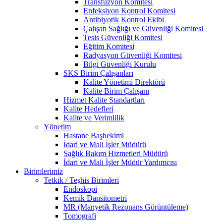
Transfüzyon Komitesi
Enfeksiyon Kontrol Komitesi
Antibiyotik Kontrol Ekibi
Çalışan Sağlığı ve Güvenliği Komitesi
Tesis Güvenliği Komitesi
Eğitim Komitesi
Radyasyon Güvenliği Komitesi
Bilgi Güvenliği Kurulu
SKS Birim Çalışanları
Kalite Yönetimi Direktörü
Kalite Birim Çalışanı
Hizmet Kalite Standartları
Kalite Hedefleri
Kalite ve Verimlilik
Yönetim
Hastane Başhekimi
İdari ve Mali İşler Müdürü
Sağlık Bakım Hizmetleri Müdürü
İdari ve Mali İşler Müdür Yardımcısı
Birimlerimiz
Tetkik / Teşhis Birimleri
Endoskopi
Kemik Dansitometri
MR (Manyetik Rezonans Görüntüleme)
Tomografi