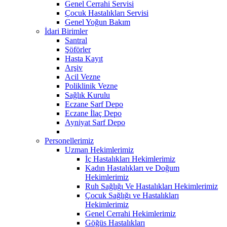
Genel Cerrahi Servisi
Çocuk Hastalıkları Servisi
Genel Yoğun Bakım
İdari Birimler
Santral
Şöförler
Hasta Kayıt
Arşiv
Acil Vezne
Poliklinik Vezne
Sağlık Kurulu
Eczane Sarf Depo
Eczane İlaç Depo
Ayniyat Sarf Depo
Personellerimiz
Uzman Hekimlerimiz
İç Hastalıkları Hekimlerimiz
Kadın Hastalıkları ve Doğum
Hekimlerimiz
Ruh Sağlığı Ve Hastalıkları Hekimlerimiz
Çocuk Sağlığı ve Hastalıkları
Hekimlerimiz
Genel Cerrahi Hekimlerimiz
Göğüs Hastalıkları