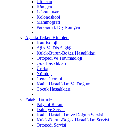
Ultrason
Röntgen
Laboratuvar
Kolonoskopi
Mammografi
Panoramik Diş Röntgen
Ayakta Tedavi Birimleri
Kardiyoloji
Ağız Ve Diş Sağlığı
Kulak-Burun-Boğaz Hastalıkları
Ortopedi ve Travmatoloji
Göz Hastalıkları
Üroloji
Nöroloji
Genel Cerrahi
Kadın Hastalıkları Ve Doğum
Çocuk Hastalıkları
Yataklı Birimler
Palyatif Bakım
Dahiliye Servisi
Kadın Hastalıkları ve Doğum Servisi
Kulak-Burun-Boğaz Hastalıkları Servisi
Ortopedi Servisi