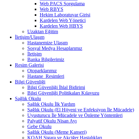
Web PACS Sorgulama
Web RBYS
Hekim Laboratuvar Girişi
Kardelen Web Yönetici
Kardelen Web HBYS
Uzaktan Eğitim
İletişim/Ulaşım
Hastanemize Ulaşım
Sosyal Medya Hesaplarımız
İletişim
Banka Bilgilerimiz
Resim Galerisi
Otoparklarımız
Hastane_Resimleri
Bilgi Güvenliği
Bilgi Güvenliği İhlal Bidirimi
Bilgi Güvenliği Politikaları Kılavuzu
Sağlık Okulu
Sağlık Okulu İlk Yardım
Sağlık Okulu (El Hijyeni ve Enfeksiyon İle Mücadele)
Uyuşturucu İle Mücadele ve Önleme Yöntemleri
Palyatif Okulu Nisan Ayı
Gebe Okulu
Sağlık Okulu (Meme Kanseri)
KOAH Sigara ve Akciğer Hastalıkları