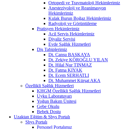
Ortopedi ve Travmatoloji Hekimlerimiz
Anesteziyoloji ve Reanimasyon
Hekimlerimiz
Kulak Burun Boğaz Hekimlerimiz
Radyoloji ve Görüntüleme
Pratisyen Hekimlerimiz
Acil Servis Hekimlerimiz
Diyaliz Servisi
Evde Sağlık Hizmetleri
Diş Tabiplerimiz
Dt. Cansu BAŞKAYA
Dt. Zekiye KÖROĞLU YILAN
Dt. Hilal Nur TINMAZ
Dt. Fatma KIYAK
Dt. Ecem SERHATLI
Dt. Muhammet Kürşat AKA
Özellikli Sağlık Hizmetleri
KHGM Özellikli Sağlık Hizmetleri
Uyku Laboratuvarı
Yoğun Bakım Ünitesi
Gebe Okulu
Bebek Dostu
Uzaktan Eğitim & Sbys Portalı
Sbys Portalı
Personel Portalımız