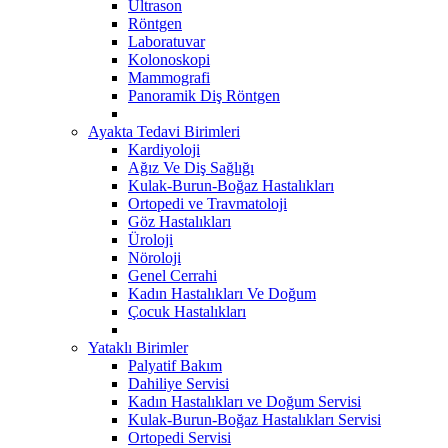
Ultrason
Röntgen
Laboratuvar
Kolonoskopi
Mammografi
Panoramik Diş Röntgen
Ayakta Tedavi Birimleri
Kardiyoloji
Ağız Ve Diş Sağlığı
Kulak-Burun-Boğaz Hastalıkları
Ortopedi ve Travmatoloji
Göz Hastalıkları
Üroloji
Nöroloji
Genel Cerrahi
Kadın Hastalıkları Ve Doğum
Çocuk Hastalıkları
Yataklı Birimler
Palyatif Bakım
Dahiliye Servisi
Kadın Hastalıkları ve Doğum Servisi
Kulak-Burun-Boğaz Hastalıkları Servisi
Ortopedi Servisi