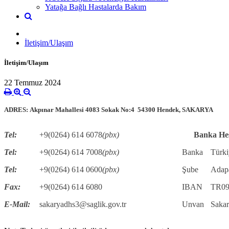
Yatağa Bağlı Hastalarda Bakım
İletişim/Ulaşım
İletişim/Ulaşım
22 Temmuz 2024
ADRES: Akpınar Mahallesi 4083 Sokak No:4 54300 Hendek, SAKARYA
Tel:
+9(0264) 614 6078
(pbx)
Banka Hes
Tel:
+9(0264) 614 7008
(pbx)
Banka
Türki
Tel:
+9(0264) 614 0600
(pbx)
Şube
Adapa
Fax:
+9(0264) 614 6080
IBAN
TR09
E-Mail:
sakaryadhs3@saglik.gov.tr
Unvan
Sakar