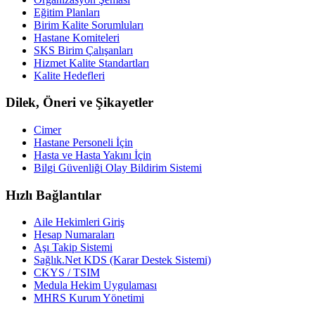
Eğitim Planları
Birim Kalite Sorumluları
Hastane Komiteleri
SKS Birim Çalışanları
Hizmet Kalite Standartları
Kalite Hedefleri
Dilek, Öneri ve Şikayetler
Cimer
Hastane Personeli İçin
Hasta ve Hasta Yakını İçin
Bilgi Güvenliği Olay Bildirim Sistemi
Hızlı Bağlantılar
Aile Hekimleri Giriş
Hesap Numaraları
Aşı Takip Sistemi
Sağlık.Net KDS (Karar Destek Sistemi)
CKYS / TSIM
Medula Hekim Uygulaması
MHRS Kurum Yönetimi