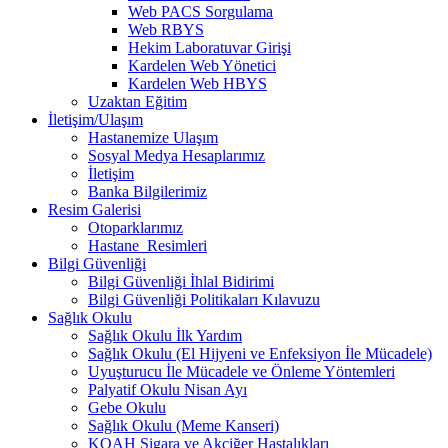
Web PACS Sorgulama
Web RBYS
Hekim Laboratuvar Girişi
Kardelen Web Yönetici
Kardelen Web HBYS
Uzaktan Eğitim
İletişim/Ulaşım
Hastanemize Ulaşım
Sosyal Medya Hesaplarımız
İletişim
Banka Bilgilerimiz
Resim Galerisi
Otoparklarımız
Hastane_Resimleri
Bilgi Güvenliği
Bilgi Güvenliği İhlal Bidirimi
Bilgi Güvenliği Politikaları Kılavuzu
Sağlık Okulu
Sağlık Okulu İlk Yardım
Sağlık Okulu (El Hijyeni ve Enfeksiyon İle Mücadele)
Uyuşturucu İle Mücadele ve Önleme Yöntemleri
Palyatif Okulu Nisan Ayı
Gebe Okulu
Sağlık Okulu (Meme Kanseri)
KOAH Sigara ve Akciğer Hastalıkları