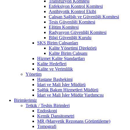
Transfüzyon Komitesi
Enfeksiyon Kontrol Komitesi
Antibiyotik Kontrol Ekibi
Çalışan Sağlığı ve Güvenliği Komitesi
Tesis Güvenliği Komitesi
Eğitim Komitesi
Radyasyon Güvenliği Komitesi
Bilgi Güvenliği Kurulu
SKS Birim Çalışanları
Kalite Yönetimi Direktörü
Kalite Birim Çalışanı
Hizmet Kalite Standartları
Kalite Hedefleri
Kalite ve Verimlilik
Yönetim
Hastane Başhekimi
İdari ve Mali İşler Müdürü
Sağlık Bakım Hizmetleri Müdürü
İdari ve Mali İşler Müdür Yardımcısı
Birimlerimiz
Tetkik / Teşhis Birimleri
Endoskopi
Kemik Dansitometri
MR (Manyetik Rezonans Görüntüleme)
Tomografi