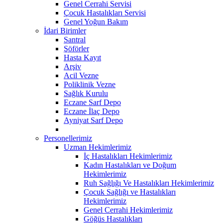
Genel Cerrahi Servisi
Çocuk Hastalıkları Servisi
Genel Yoğun Bakım
İdari Birimler
Santral
Şöförler
Hasta Kayıt
Arşiv
Acil Vezne
Poliklinik Vezne
Sağlık Kurulu
Eczane Sarf Depo
Eczane İlaç Depo
Ayniyat Sarf Depo
Personellerimiz
Uzman Hekimlerimiz
İç Hastalıkları Hekimlerimiz
Kadın Hastalıkları ve Doğum
Hekimlerimiz
Ruh Sağlığı Ve Hastalıkları Hekimlerimiz
Çocuk Sağlığı ve Hastalıkları
Hekimlerimiz
Genel Cerrahi Hekimlerimiz
Göğüs Hastalıkları