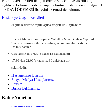
Not: Tedavi ücretleri ile ilgili ödeme yapacak hastalarımızın,
açıklama bölümüne ödeme yapılan hastanın adı ve soyadı bilgisi +
TEDAVİ ÖDEMESİ ibaresini eklemesi rica olunur.
Hastaneye Ulaşım Krokileri
Sağlık Tesisimize toplu taşıma araçları ile ulaşım için;
Hendek Merkezden (Başpınar Mahallesi Şehit Gökhan Yaşartürk
Caddesi üzerinden) kalkan dolmuşlar kullanılabilmektedir.
Dolmuş saatleri;
Gün içersinde, 17:30 'a kadar 15 dakikada bir
17:30 'dan 22:00 'a kadar ise 30 dakikada bir
şeklindedir.
Hastanemize Ulaşım
Sosyal Medya Hesaplarımız
İletişim
Banka Bilgilerimiz
Kalite Yönetimi
Organizasyon Şeması