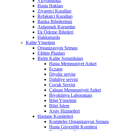
Vizyonumuz
Hasta Hakları
Ziyaretçi Kuralları
Refakatçi Kuralları
Banka Bilgilerimiz
Anlaşmalı Kurumlar
Ek Ödeme Bilgileri
Hakkımızda
Kalite Yönetimi
Organizasyon Şeması
Eğitim Planları
Birim Kalite Sorumluları
Hasta Memnuniyet Anket
Eczane
Diyaliz servisi
Dahiliye servisi
Çocuk Servisi
Çalışan Memnuniyeti Anket
Biyokimya Laboratuarı
Bilgi Yönetimi
Bilgi İşlem
Arşiv Hizmetleri
Hastane Komiteleri
Komiteler Organizasyon Şeması
Hasta Güvenliği Komitesi