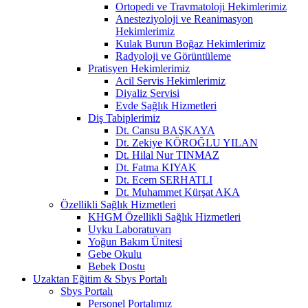
Ortopedi ve Travmatoloji Hekimlerimiz
Anesteziyoloji ve Reanimasyon
Hekimlerimiz
Kulak Burun Boğaz Hekimlerimiz
Radyoloji ve Görüntüleme
Pratisyen Hekimlerimiz
Acil Servis Hekimlerimiz
Diyaliz Servisi
Evde Sağlık Hizmetleri
Diş Tabiplerimiz
Dt. Cansu BAŞKAYA
Dt. Zekiye KÖROĞLU YILAN
Dt. Hilal Nur TINMAZ
Dt. Fatma KIYAK
Dt. Ecem SERHATLI
Dt. Muhammet Kürşat AKA
Özellikli Sağlık Hizmetleri
KHGM Özellikli Sağlık Hizmetleri
Uyku Laboratuvarı
Yoğun Bakım Ünitesi
Gebe Okulu
Bebek Dostu
Uzaktan Eğitim & Sbys Portalı
Sbys Portalı
Personel Portalımız