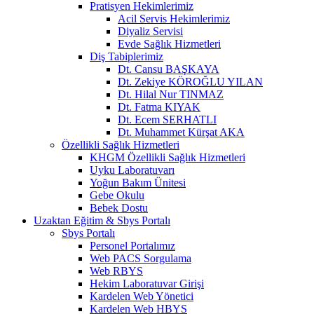
Pratisyen Hekimlerimiz
Acil Servis Hekimlerimiz
Diyaliz Servisi
Evde Sağlık Hizmetleri
Diş Tabiplerimiz
Dt. Cansu BAŞKAYA
Dt. Zekiye KÖROĞLU YILAN
Dt. Hilal Nur TINMAZ
Dt. Fatma KIYAK
Dt. Ecem SERHATLI
Dt. Muhammet Kürşat AKA
Özellikli Sağlık Hizmetleri
KHGM Özellikli Sağlık Hizmetleri
Uyku Laboratuvarı
Yoğun Bakım Ünitesi
Gebe Okulu
Bebek Dostu
Uzaktan Eğitim & Sbys Portalı
Sbys Portalı
Personel Portalımız
Web PACS Sorgulama
Web RBYS
Hekim Laboratuvar Girişi
Kardelen Web Yönetici
Kardelen Web HBYS