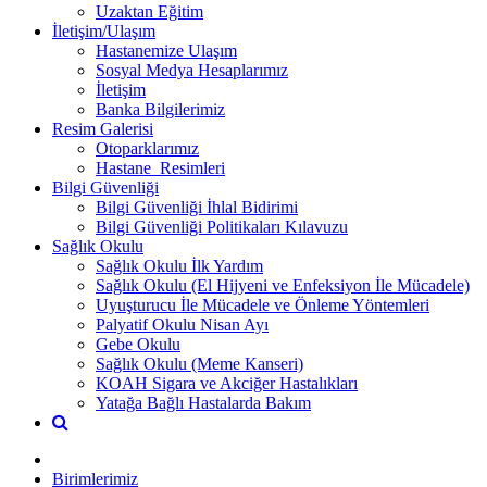
Uzaktan Eğitim
İletişim/Ulaşım
Hastanemize Ulaşım
Sosyal Medya Hesaplarımız
İletişim
Banka Bilgilerimiz
Resim Galerisi
Otoparklarımız
Hastane_Resimleri
Bilgi Güvenliği
Bilgi Güvenliği İhlal Bidirimi
Bilgi Güvenliği Politikaları Kılavuzu
Sağlık Okulu
Sağlık Okulu İlk Yardım
Sağlık Okulu (El Hijyeni ve Enfeksiyon İle Mücadele)
Uyuşturucu İle Mücadele ve Önleme Yöntemleri
Palyatif Okulu Nisan Ayı
Gebe Okulu
Sağlık Okulu (Meme Kanseri)
KOAH Sigara ve Akciğer Hastalıkları
Yatağa Bağlı Hastalarda Bakım
Birimlerimiz