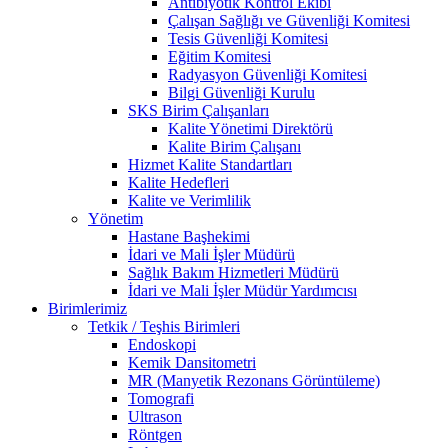
Antibiyotik Kontrol Ekibi
Çalışan Sağlığı ve Güvenliği Komitesi
Tesis Güvenliği Komitesi
Eğitim Komitesi
Radyasyon Güvenliği Komitesi
Bilgi Güvenliği Kurulu
SKS Birim Çalışanları
Kalite Yönetimi Direktörü
Kalite Birim Çalışanı
Hizmet Kalite Standartları
Kalite Hedefleri
Kalite ve Verimlilik
Yönetim
Hastane Başhekimi
İdari ve Mali İşler Müdürü
Sağlık Bakım Hizmetleri Müdürü
İdari ve Mali İşler Müdür Yardımcısı
Birimlerimiz
Tetkik / Teşhis Birimleri
Endoskopi
Kemik Dansitometri
MR (Manyetik Rezonans Görüntüleme)
Tomografi
Ultrason
Röntgen