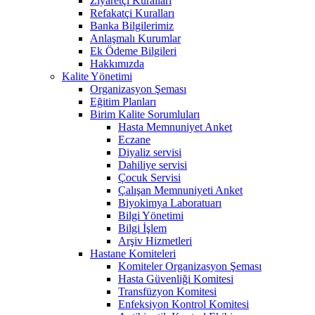
Ziyaretçi Kuralları
Refakatçi Kuralları
Banka Bilgilerimiz
Anlaşmalı Kurumlar
Ek Ödeme Bilgileri
Hakkımızda
Kalite Yönetimi
Organizasyon Şeması
Eğitim Planları
Birim Kalite Sorumluları
Hasta Memnuniyet Anket
Eczane
Diyaliz servisi
Dahiliye servisi
Çocuk Servisi
Çalışan Memnuniyeti Anket
Biyokimya Laboratuarı
Bilgi Yönetimi
Bilgi İşlem
Arşiv Hizmetleri
Hastane Komiteleri
Komiteler Organizasyon Şeması
Hasta Güvenliği Komitesi
Transfüzyon Komitesi
Enfeksiyon Kontrol Komitesi