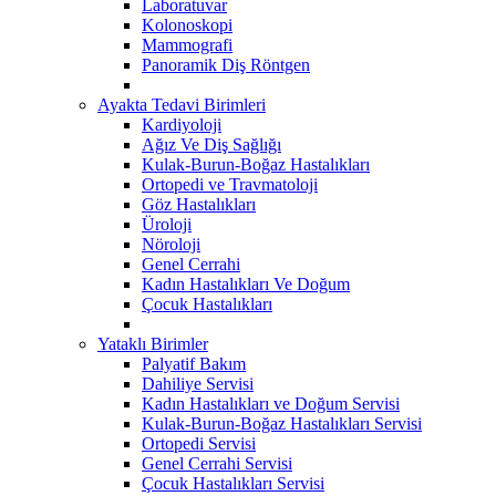
Laboratuvar
Kolonoskopi
Mammografi
Panoramik Diş Röntgen
Ayakta Tedavi Birimleri
Kardiyoloji
Ağız Ve Diş Sağlığı
Kulak-Burun-Boğaz Hastalıkları
Ortopedi ve Travmatoloji
Göz Hastalıkları
Üroloji
Nöroloji
Genel Cerrahi
Kadın Hastalıkları Ve Doğum
Çocuk Hastalıkları
Yataklı Birimler
Palyatif Bakım
Dahiliye Servisi
Kadın Hastalıkları ve Doğum Servisi
Kulak-Burun-Boğaz Hastalıkları Servisi
Ortopedi Servisi
Genel Cerrahi Servisi
Çocuk Hastalıkları Servisi