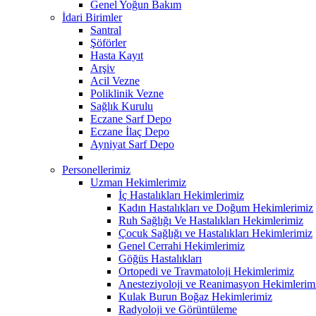
Genel Yoğun Bakım
İdari Birimler
Santral
Şöförler
Hasta Kayıt
Arşiv
Acil Vezne
Poliklinik Vezne
Sağlık Kurulu
Eczane Sarf Depo
Eczane İlaç Depo
Ayniyat Sarf Depo
Personellerimiz
Uzman Hekimlerimiz
İç Hastalıkları Hekimlerimiz
Kadın Hastalıkları ve Doğum Hekimlerimiz
Ruh Sağlığı Ve Hastalıkları Hekimlerimiz
Çocuk Sağlığı ve Hastalıkları Hekimlerimiz
Genel Cerrahi Hekimlerimiz
Göğüs Hastalıkları
Ortopedi ve Travmatoloji Hekimlerimiz
Anesteziyoloji ve Reanimasyon Hekimlerim
Kulak Burun Boğaz Hekimlerimiz
Radyoloji ve Görüntüleme