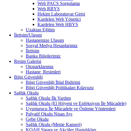
Web PACS Sorgulama
Web RBYS
Hekim Laboratuvar Girişi
Kardelen Web Yönetici
Kardelen Web HBYS
Uzaktan Eğitim
İletişim/Ulaşım
Hastanemize Ulaşım
Sosyal Medya Hesaplarımız
İletişim
Banka Bilgilerimiz
Resim Galerisi
Otoparklarımız
Hastane_Resimleri
Bilgi Güvenliği
Bilgi Güvenliği İhlal Bidirimi
Bilgi Güvenliği Politikaları Kılavuzu
Sağlık Okulu
Sağlık Okulu İlk Yardım
Sağlık Okulu (El Hijyeni ve Enfeksiyon İle Mücadele)
Uyuşturucu İle Mücadele ve Önleme Yöntemleri
Palyatif Okulu Nisan Ayı
Gebe Okulu
Sağlık Okulu (Meme Kanseri)
KOAH Sigara ve Akciğer Hastalıkları