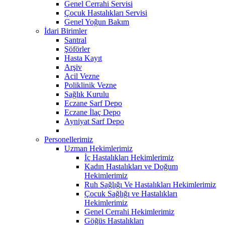
Genel Cerrahi Servisi
Çocuk Hastalıkları Servisi
Genel Yoğun Bakım
İdari Birimler
Santral
Şöförler
Hasta Kayıt
Arşiv
Acil Vezne
Poliklinik Vezne
Sağlık Kurulu
Eczane Sarf Depo
Eczane İlaç Depo
Ayniyat Sarf Depo
Personellerimiz
Uzman Hekimlerimiz
İç Hastalıkları Hekimlerimiz
Kadın Hastalıkları ve Doğum
Hekimlerimiz
Ruh Sağlığı Ve Hastalıkları Hekimlerimiz
Çocuk Sağlığı ve Hastalıkları
Hekimlerimiz
Genel Cerrahi Hekimlerimiz
Göğüs Hastalıkları