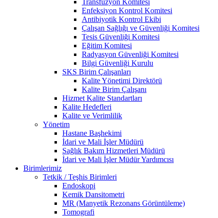
Transfüzyon Komitesi
Enfeksiyon Kontrol Komitesi
Antibiyotik Kontrol Ekibi
Çalışan Sağlığı ve Güvenliği Komitesi
Tesis Güvenliği Komitesi
Eğitim Komitesi
Radyasyon Güvenliği Komitesi
Bilgi Güvenliği Kurulu
SKS Birim Çalışanları
Kalite Yönetimi Direktörü
Kalite Birim Çalışanı
Hizmet Kalite Standartları
Kalite Hedefleri
Kalite ve Verimlilik
Yönetim
Hastane Başhekimi
İdari ve Mali İşler Müdürü
Sağlık Bakım Hizmetleri Müdürü
İdari ve Mali İşler Müdür Yardımcısı
Birimlerimiz
Tetkik / Teşhis Birimleri
Endoskopi
Kemik Dansitometri
MR (Manyetik Rezonans Görüntüleme)
Tomografi