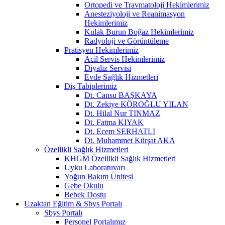
Ortopedi ve Travmatoloji Hekimlerimiz
Anesteziyoloji ve Reanimasyon
Hekimlerimiz
Kulak Burun Boğaz Hekimlerimiz
Radyoloji ve Görüntüleme
Pratisyen Hekimlerimiz
Acil Servis Hekimlerimiz
Diyaliz Servisi
Evde Sağlık Hizmetleri
Diş Tabiplerimiz
Dt. Cansu BAŞKAYA
Dt. Zekiye KÖROĞLU YILAN
Dt. Hilal Nur TINMAZ
Dt. Fatma KIYAK
Dt. Ecem SERHATLI
Dt. Muhammet Kürşat AKA
Özellikli Sağlık Hizmetleri
KHGM Özellikli Sağlık Hizmetleri
Uyku Laboratuvarı
Yoğun Bakım Ünitesi
Gebe Okulu
Bebek Dostu
Uzaktan Eğitim & Sbys Portalı
Sbys Portalı
Personel Portalımız