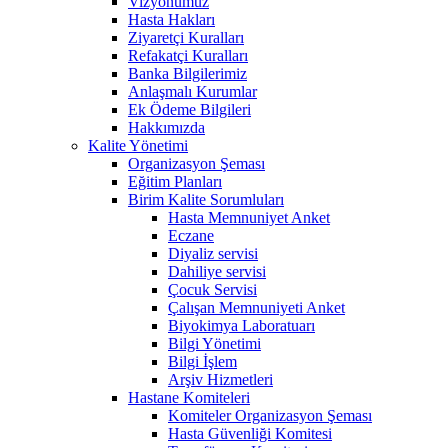
Vizyonumuz
Hasta Hakları
Ziyaretçi Kuralları
Refakatçi Kuralları
Banka Bilgilerimiz
Anlaşmalı Kurumlar
Ek Ödeme Bilgileri
Hakkımızda
Kalite Yönetimi
Organizasyon Şeması
Eğitim Planları
Birim Kalite Sorumluları
Hasta Memnuniyet Anket
Eczane
Diyaliz servisi
Dahiliye servisi
Çocuk Servisi
Çalışan Memnuniyeti Anket
Biyokimya Laboratuarı
Bilgi Yönetimi
Bilgi İşlem
Arşiv Hizmetleri
Hastane Komiteleri
Komiteler Organizasyon Şeması
Hasta Güvenliği Komitesi