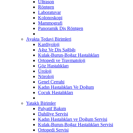
Ultrason
Röntgen
Laboratuvar
Kolonoskopi
Mammografi
Panoramik Diş Röntgen
Ayakta Tedavi Birimleri
Kardiyoloji
Ağız Ve Diş Sağlığı
Kulak-Burun-Boğaz Hastalıkları
Ortopedi ve Travmatoloji
Göz Hastalıkları
Üroloji
Nöroloji
Genel Cerrahi
Kadın Hastalıkları Ve Doğum
Çocuk Hastalıkları
Yataklı Birimler
Palyatif Bakım
Dahiliye Servisi
Kadın Hastalıkları ve Doğum Servisi
Kulak-Burun-Boğaz Hastalıkları Servisi
Ortopedi Servisi