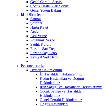
Genel Cerrahi Servisi
Çocuk Hastalıkları Servisi
Genel Yoğun Bakım
İdari Birimler
Santral
Şöförler
Hasta Kayıt
Arşiv
Acil Vezne
Poliklinik Vezne
Sağlık Kurulu
Eczane Sarf Depo
Eczane İlaç Depo
Ayniyat Sarf Depo
Personellerimiz
Uzman Hekimlerimiz
İç Hastalıkları Hekimlerimiz
Kadın Hastalıkları ve Doğum
Hekimlerimiz
Ruh Sağlığı Ve Hastalıkları Hekimlerimiz
Çocuk Sağlığı ve Hastalıkları
Hekimlerimiz
Genel Cerrahi Hekimlerimiz
Göğüs Hastalıkları