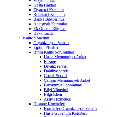
Vizyonumuz
Hasta Hakları
Ziyaretçi Kuralları
Refakatçi Kuralları
Banka Bilgilerimiz
Anlaşmalı Kurumlar
Ek Ödeme Bilgileri
Hakkımızda
Kalite Yönetimi
Organizasyon Şeması
Eğitim Planları
Birim Kalite Sorumluları
Hasta Memnuniyet Anket
Eczane
Diyaliz servisi
Dahiliye servisi
Çocuk Servisi
Çalışan Memnuniyeti Anket
Biyokimya Laboratuarı
Bilgi Yönetimi
Bilgi İşlem
Arşiv Hizmetleri
Hastane Komiteleri
Komiteler Organizasyon Şeması
Hasta Güvenliği Komitesi