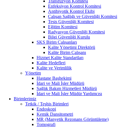
Transfüzyon Komitesi
Enfeksiyon Kontrol Komitesi
Antibiyotik Kontrol Ekibi
Çalışan Sağlığı ve Güvenliği Komitesi
Tesis Güvenliği Komitesi
Eğitim Komitesi
Radyasyon Güvenliği Komitesi
Bilgi Güvenliği Kurulu
SKS Birim Çalışanları
Kalite Yönetimi Direktörü
Kalite Birim Çalışanı
Hizmet Kalite Standartları
Kalite Hedefleri
Kalite ve Verimlilik
Yönetim
Hastane Başhekimi
İdari ve Mali İşler Müdürü
Sağlık Bakım Hizmetleri Müdürü
İdari ve Mali İşler Müdür Yardımcısı
Birimlerimiz
Tetkik / Teşhis Birimleri
Endoskopi
Kemik Dansitometri
MR (Manyetik Rezonans Görüntüleme)
Tomografi