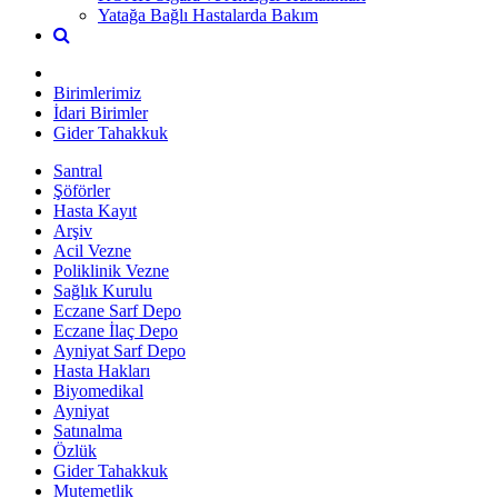
Yatağa Bağlı Hastalarda Bakım
Birimlerimiz
İdari Birimler
Gider Tahakkuk
Santral
Şöförler
Hasta Kayıt
Arşiv
Acil Vezne
Poliklinik Vezne
Sağlık Kurulu
Eczane Sarf Depo
Eczane İlaç Depo
Ayniyat Sarf Depo
Hasta Hakları
Biyomedikal
Ayniyat
Satınalma
Özlük
Gider Tahakkuk
Mutemetlik