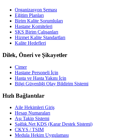
Organizasyon Şeması
Eğitim Planları
Birim Kalite Sorumluları
Hastane Komiteleri
SKS Birim Çalışanları
Hizmet Kalite Standartları
Kalite Hedefleri
Dilek, Öneri ve Şikayetler
Cimer
Hastane Personeli İçin
Hasta ve Hasta Yakını İçin
Bilgi Güvenliği Olay Bildirim Sistemi
Hızlı Bağlantılar
Aile Hekimleri Giriş
Hesap Numaraları
Aşı Takip Sistemi
Sağlık.Net KDS (Karar Destek Sistemi)
CKYS / TSIM
Medula Hekim Uygulaması