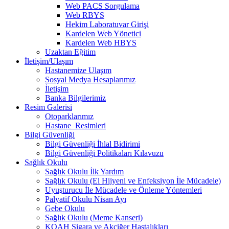
Web PACS Sorgulama
Web RBYS
Hekim Laboratuvar Girişi
Kardelen Web Yönetici
Kardelen Web HBYS
Uzaktan Eğitim
İletişim/Ulaşım
Hastanemize Ulaşım
Sosyal Medya Hesaplarımız
İletişim
Banka Bilgilerimiz
Resim Galerisi
Otoparklarımız
Hastane_Resimleri
Bilgi Güvenliği
Bilgi Güvenliği İhlal Bidirimi
Bilgi Güvenliği Politikaları Kılavuzu
Sağlık Okulu
Sağlık Okulu İlk Yardım
Sağlık Okulu (El Hijyeni ve Enfeksiyon İle Mücadele)
Uyuşturucu İle Mücadele ve Önleme Yöntemleri
Palyatif Okulu Nisan Ayı
Gebe Okulu
Sağlık Okulu (Meme Kanseri)
KOAH Sigara ve Akciğer Hastalıkları