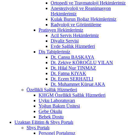
Ortopedi ve Travmatoloji Hekimlerimiz
Anesteziyoloji ve Reanimasyon
Hekimlerimiz
Kulak Burun Boğaz Hekimlerimiz
Radyoloji ve Görüntüleme
Pratisyen Hekimlerimiz
Acil Servis Hekimlerimiz
Diyaliz Servisi
Evde Sağlık Hizmetleri
Diş Tabiplerimiz
Dt. Cansu BAŞKAYA
Dt. Zekiye KÖROĞLU YILAN
Dt. Hilal Nur TINMAZ
Dt. Fatma KIYAK
Dt. Ecem SERHATLI
Dt. Muhammet Kürşat AKA
Özellikli Sağlık Hizmetleri
KHGM Özellikli Sağlık Hizmetleri
Uyku Laboratuvarı
Yoğun Bakım Ünitesi
Gebe Okulu
Bebek Dostu
Uzaktan Eğitim & Sbys Portalı
Sbys Portalı
Personel Portalımız