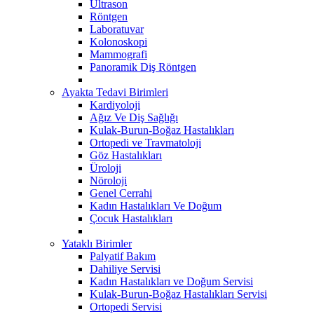
Ultrason
Röntgen
Laboratuvar
Kolonoskopi
Mammografi
Panoramik Diş Röntgen
Ayakta Tedavi Birimleri
Kardiyoloji
Ağız Ve Diş Sağlığı
Kulak-Burun-Boğaz Hastalıkları
Ortopedi ve Travmatoloji
Göz Hastalıkları
Üroloji
Nöroloji
Genel Cerrahi
Kadın Hastalıkları Ve Doğum
Çocuk Hastalıkları
Yataklı Birimler
Palyatif Bakım
Dahiliye Servisi
Kadın Hastalıkları ve Doğum Servisi
Kulak-Burun-Boğaz Hastalıkları Servisi
Ortopedi Servisi