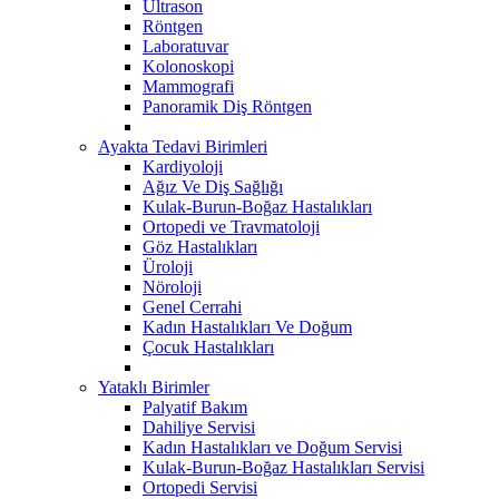
Ultrason
Röntgen
Laboratuvar
Kolonoskopi
Mammografi
Panoramik Diş Röntgen
Ayakta Tedavi Birimleri
Kardiyoloji
Ağız Ve Diş Sağlığı
Kulak-Burun-Boğaz Hastalıkları
Ortopedi ve Travmatoloji
Göz Hastalıkları
Üroloji
Nöroloji
Genel Cerrahi
Kadın Hastalıkları Ve Doğum
Çocuk Hastalıkları
Yataklı Birimler
Palyatif Bakım
Dahiliye Servisi
Kadın Hastalıkları ve Doğum Servisi
Kulak-Burun-Boğaz Hastalıkları Servisi
Ortopedi Servisi