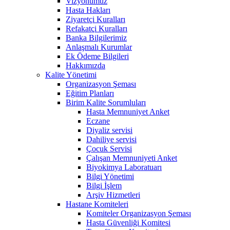
Vizyonumuz
Hasta Hakları
Ziyaretçi Kuralları
Refakatçi Kuralları
Banka Bilgilerimiz
Anlaşmalı Kurumlar
Ek Ödeme Bilgileri
Hakkımızda
Kalite Yönetimi
Organizasyon Şeması
Eğitim Planları
Birim Kalite Sorumluları
Hasta Memnuniyet Anket
Eczane
Diyaliz servisi
Dahiliye servisi
Çocuk Servisi
Çalışan Memnuniyeti Anket
Biyokimya Laboratuarı
Bilgi Yönetimi
Bilgi İşlem
Arşiv Hizmetleri
Hastane Komiteleri
Komiteler Organizasyon Şeması
Hasta Güvenliği Komitesi