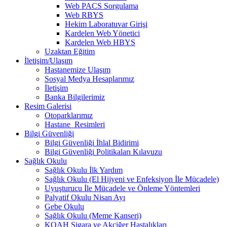
Web PACS Sorgulama
Web RBYS
Hekim Laboratuvar Girişi
Kardelen Web Yönetici
Kardelen Web HBYS
Uzaktan Eğitim
İletişim/Ulaşım
Hastanemize Ulaşım
Sosyal Medya Hesaplarımız
İletişim
Banka Bilgilerimiz
Resim Galerisi
Otoparklarımız
Hastane_Resimleri
Bilgi Güvenliği
Bilgi Güvenliği İhlal Bidirimi
Bilgi Güvenliği Politikaları Kılavuzu
Sağlık Okulu
Sağlık Okulu İlk Yardım
Sağlık Okulu (El Hijyeni ve Enfeksiyon İle Mücadele)
Uyuşturucu İle Mücadele ve Önleme Yöntemleri
Palyatif Okulu Nisan Ayı
Gebe Okulu
Sağlık Okulu (Meme Kanseri)
KOAH Sigara ve Akciğer Hastalıkları