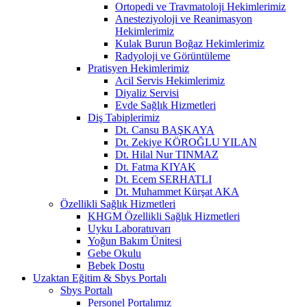
Ortopedi ve Travmatoloji Hekimlerimiz
Anesteziyoloji ve Reanimasyon
Hekimlerimiz
Kulak Burun Boğaz Hekimlerimiz
Radyoloji ve Görüntüleme
Pratisyen Hekimlerimiz
Acil Servis Hekimlerimiz
Diyaliz Servisi
Evde Sağlık Hizmetleri
Diş Tabiplerimiz
Dt. Cansu BAŞKAYA
Dt. Zekiye KÖROĞLU YILAN
Dt. Hilal Nur TINMAZ
Dt. Fatma KIYAK
Dt. Ecem SERHATLI
Dt. Muhammet Kürşat AKA
Özellikli Sağlık Hizmetleri
KHGM Özellikli Sağlık Hizmetleri
Uyku Laboratuvarı
Yoğun Bakım Ünitesi
Gebe Okulu
Bebek Dostu
Uzaktan Eğitim & Sbys Portalı
Sbys Portalı
Personel Portalımız