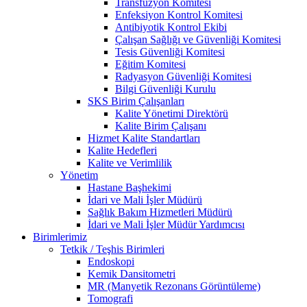
Transfüzyon Komitesi
Enfeksiyon Kontrol Komitesi
Antibiyotik Kontrol Ekibi
Çalışan Sağlığı ve Güvenliği Komitesi
Tesis Güvenliği Komitesi
Eğitim Komitesi
Radyasyon Güvenliği Komitesi
Bilgi Güvenliği Kurulu
SKS Birim Çalışanları
Kalite Yönetimi Direktörü
Kalite Birim Çalışanı
Hizmet Kalite Standartları
Kalite Hedefleri
Kalite ve Verimlilik
Yönetim
Hastane Başhekimi
İdari ve Mali İşler Müdürü
Sağlık Bakım Hizmetleri Müdürü
İdari ve Mali İşler Müdür Yardımcısı
Birimlerimiz
Tetkik / Teşhis Birimleri
Endoskopi
Kemik Dansitometri
MR (Manyetik Rezonans Görüntüleme)
Tomografi