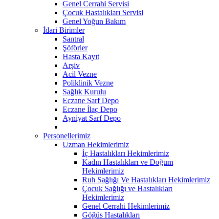
Genel Cerrahi Servisi
Çocuk Hastalıkları Servisi
Genel Yoğun Bakım
İdari Birimler
Santral
Şöförler
Hasta Kayıt
Arşiv
Acil Vezne
Poliklinik Vezne
Sağlık Kurulu
Eczane Sarf Depo
Eczane İlaç Depo
Ayniyat Sarf Depo
Personellerimiz
Uzman Hekimlerimiz
İç Hastalıkları Hekimlerimiz
Kadın Hastalıkları ve Doğum
Hekimlerimiz
Ruh Sağlığı Ve Hastalıkları Hekimlerimiz
Çocuk Sağlığı ve Hastalıkları
Hekimlerimiz
Genel Cerrahi Hekimlerimiz
Göğüs Hastalıkları