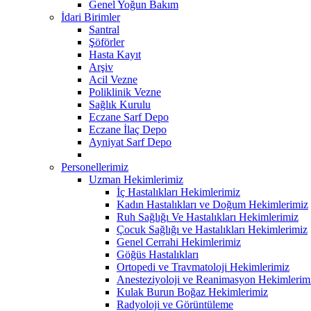
Genel Yoğun Bakım
İdari Birimler
Santral
Şöförler
Hasta Kayıt
Arşiv
Acil Vezne
Poliklinik Vezne
Sağlık Kurulu
Eczane Sarf Depo
Eczane İlaç Depo
Ayniyat Sarf Depo
Personellerimiz
Uzman Hekimlerimiz
İç Hastalıkları Hekimlerimiz
Kadın Hastalıkları ve Doğum Hekimlerimiz
Ruh Sağlığı Ve Hastalıkları Hekimlerimiz
Çocuk Sağlığı ve Hastalıkları Hekimlerimiz
Genel Cerrahi Hekimlerimiz
Göğüs Hastalıkları
Ortopedi ve Travmatoloji Hekimlerimiz
Anesteziyoloji ve Reanimasyon Hekimlerim
Kulak Burun Boğaz Hekimlerimiz
Radyoloji ve Görüntüleme