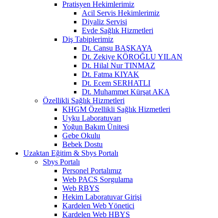
Pratisyen Hekimlerimiz
Acil Servis Hekimlerimiz
Diyaliz Servisi
Evde Sağlık Hizmetleri
Diş Tabiplerimiz
Dt. Cansu BAŞKAYA
Dt. Zekiye KÖROĞLU YILAN
Dt. Hilal Nur TINMAZ
Dt. Fatma KIYAK
Dt. Ecem SERHATLI
Dt. Muhammet Kürşat AKA
Özellikli Sağlık Hizmetleri
KHGM Özellikli Sağlık Hizmetleri
Uyku Laboratuvarı
Yoğun Bakım Ünitesi
Gebe Okulu
Bebek Dostu
Uzaktan Eğitim & Sbys Portalı
Sbys Portalı
Personel Portalımız
Web PACS Sorgulama
Web RBYS
Hekim Laboratuvar Girişi
Kardelen Web Yönetici
Kardelen Web HBYS