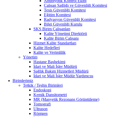
Antibiyotik Kontrol Ekibi
Çalışan Sağlığı ve Güvenliği Komitesi
Tesis Güvenliği Komitesi
Eğitim Komitesi
Radyasyon Güvenliği Komitesi
Bilgi Güvenliği Kurulu
SKS Birim Çalışanları
Kalite Yönetimi Direktörü
Kalite Birim Çalışanı
Hizmet Kalite Standartları
Kalite Hedefleri
Kalite ve Verimlilik
Yönetim
Hastane Başhekimi
İdari ve Mali İşler Müdürü
Sağlık Bakım Hizmetleri Müdürü
İdari ve Mali İşler Müdür Yardımcısı
Birimlerimiz
Tetkik / Teşhis Birimleri
Endoskopi
Kemik Dansitometri
MR (Manyetik Rezonans Görüntüleme)
Tomografi
Ultrason
Röntgen