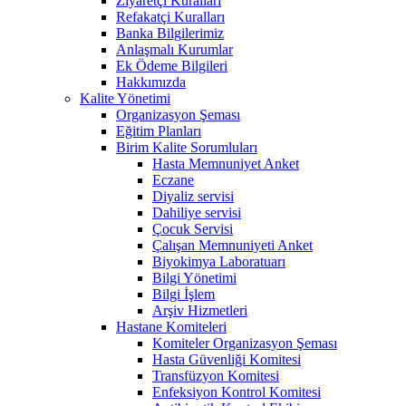
Ziyaretçi Kuralları
Refakatçi Kuralları
Banka Bilgilerimiz
Anlaşmalı Kurumlar
Ek Ödeme Bilgileri
Hakkımızda
Kalite Yönetimi
Organizasyon Şeması
Eğitim Planları
Birim Kalite Sorumluları
Hasta Memnuniyet Anket
Eczane
Diyaliz servisi
Dahiliye servisi
Çocuk Servisi
Çalışan Memnuniyeti Anket
Biyokimya Laboratuarı
Bilgi Yönetimi
Bilgi İşlem
Arşiv Hizmetleri
Hastane Komiteleri
Komiteler Organizasyon Şeması
Hasta Güvenliği Komitesi
Transfüzyon Komitesi
Enfeksiyon Kontrol Komitesi