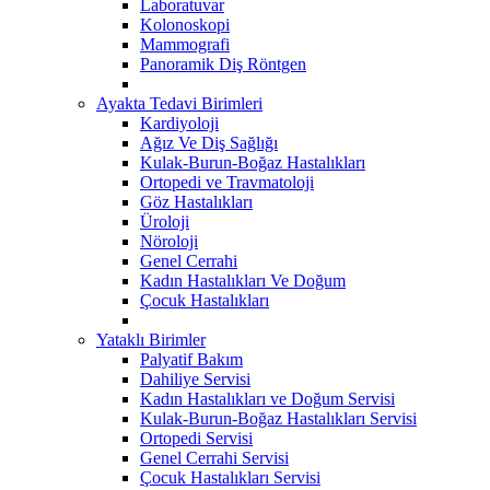
Laboratuvar
Kolonoskopi
Mammografi
Panoramik Diş Röntgen
Ayakta Tedavi Birimleri
Kardiyoloji
Ağız Ve Diş Sağlığı
Kulak-Burun-Boğaz Hastalıkları
Ortopedi ve Travmatoloji
Göz Hastalıkları
Üroloji
Nöroloji
Genel Cerrahi
Kadın Hastalıkları Ve Doğum
Çocuk Hastalıkları
Yataklı Birimler
Palyatif Bakım
Dahiliye Servisi
Kadın Hastalıkları ve Doğum Servisi
Kulak-Burun-Boğaz Hastalıkları Servisi
Ortopedi Servisi
Genel Cerrahi Servisi
Çocuk Hastalıkları Servisi