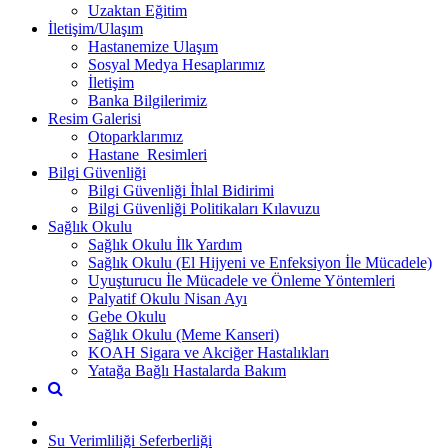
Uzaktan Eğitim
İletişim/Ulaşım
Hastanemize Ulaşım
Sosyal Medya Hesaplarımız
İletişim
Banka Bilgilerimiz
Resim Galerisi
Otoparklarımız
Hastane_Resimleri
Bilgi Güvenliği
Bilgi Güvenliği İhlal Bidirimi
Bilgi Güvenliği Politikaları Kılavuzu
Sağlık Okulu
Sağlık Okulu İlk Yardım
Sağlık Okulu (El Hijyeni ve Enfeksiyon İle Mücadele)
Uyuşturucu İle Mücadele ve Önleme Yöntemleri
Palyatif Okulu Nisan Ayı
Gebe Okulu
Sağlık Okulu (Meme Kanseri)
KOAH Sigara ve Akciğer Hastalıkları
Yatağa Bağlı Hastalarda Bakım
Su Verimliliği Seferberliği