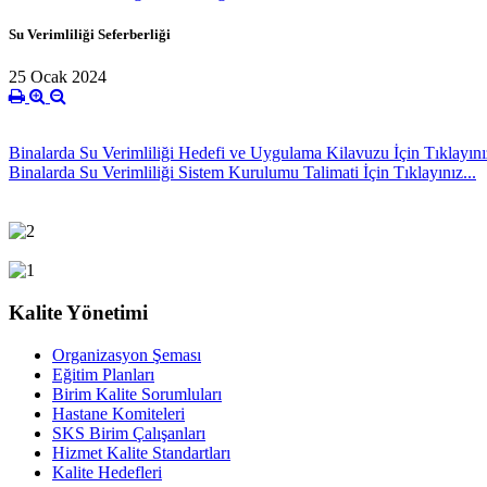
Su Verimliliği Seferberliği
25 Ocak 2024
Binalarda Su Verimliliği Hedefi ve Uygulama Kilavuzu İçin Tıklayınız
Binalarda Su Verimliliği Sistem Kurulumu Talimati İçin Tıklayınız...
Kalite Yönetimi
Organizasyon Şeması
Eğitim Planları
Birim Kalite Sorumluları
Hastane Komiteleri
SKS Birim Çalışanları
Hizmet Kalite Standartları
Kalite Hedefleri