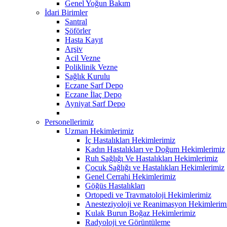
Genel Yoğun Bakım
İdari Birimler
Santral
Şöförler
Hasta Kayıt
Arşiv
Acil Vezne
Poliklinik Vezne
Sağlık Kurulu
Eczane Sarf Depo
Eczane İlaç Depo
Ayniyat Sarf Depo
Personellerimiz
Uzman Hekimlerimiz
İç Hastalıkları Hekimlerimiz
Kadın Hastalıkları ve Doğum Hekimlerimiz
Ruh Sağlığı Ve Hastalıkları Hekimlerimiz
Çocuk Sağlığı ve Hastalıkları Hekimlerimiz
Genel Cerrahi Hekimlerimiz
Göğüs Hastalıkları
Ortopedi ve Travmatoloji Hekimlerimiz
Anesteziyoloji ve Reanimasyon Hekimlerim
Kulak Burun Boğaz Hekimlerimiz
Radyoloji ve Görüntüleme