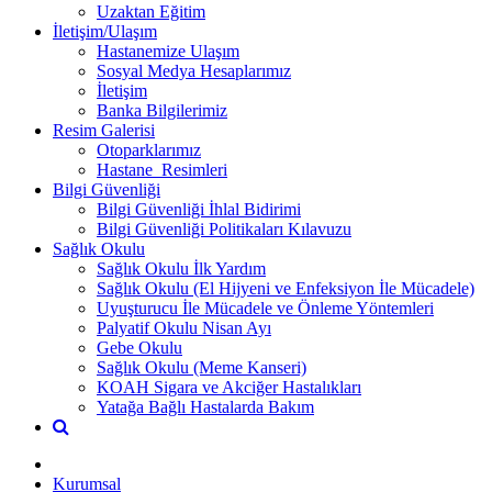
Uzaktan Eğitim
İletişim/Ulaşım
Hastanemize Ulaşım
Sosyal Medya Hesaplarımız
İletişim
Banka Bilgilerimiz
Resim Galerisi
Otoparklarımız
Hastane_Resimleri
Bilgi Güvenliği
Bilgi Güvenliği İhlal Bidirimi
Bilgi Güvenliği Politikaları Kılavuzu
Sağlık Okulu
Sağlık Okulu İlk Yardım
Sağlık Okulu (El Hijyeni ve Enfeksiyon İle Mücadele)
Uyuşturucu İle Mücadele ve Önleme Yöntemleri
Palyatif Okulu Nisan Ayı
Gebe Okulu
Sağlık Okulu (Meme Kanseri)
KOAH Sigara ve Akciğer Hastalıkları
Yatağa Bağlı Hastalarda Bakım
Kurumsal