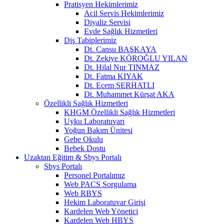
Pratisyen Hekimlerimiz
Acil Servis Hekimlerimiz
Diyaliz Servisi
Evde Sağlık Hizmetleri
Diş Tabiplerimiz
Dt. Cansu BAŞKAYA
Dt. Zekiye KÖROĞLU YILAN
Dt. Hilal Nur TINMAZ
Dt. Fatma KIYAK
Dt. Ecem SERHATLI
Dt. Muhammet Kürşat AKA
Özellikli Sağlık Hizmetleri
KHGM Özellikli Sağlık Hizmetleri
Uyku Laboratuvarı
Yoğun Bakım Ünitesi
Gebe Okulu
Bebek Dostu
Uzaktan Eğitim & Sbys Portalı
Sbys Portalı
Personel Portalımız
Web PACS Sorgulama
Web RBYS
Hekim Laboratuvar Girişi
Kardelen Web Yönetici
Kardelen Web HBYS