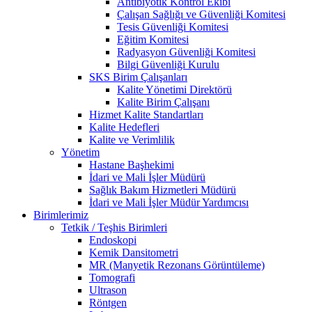
Antibiyotik Kontrol Ekibi
Çalışan Sağlığı ve Güvenliği Komitesi
Tesis Güvenliği Komitesi
Eğitim Komitesi
Radyasyon Güvenliği Komitesi
Bilgi Güvenliği Kurulu
SKS Birim Çalışanları
Kalite Yönetimi Direktörü
Kalite Birim Çalışanı
Hizmet Kalite Standartları
Kalite Hedefleri
Kalite ve Verimlilik
Yönetim
Hastane Başhekimi
İdari ve Mali İşler Müdürü
Sağlık Bakım Hizmetleri Müdürü
İdari ve Mali İşler Müdür Yardımcısı
Birimlerimiz
Tetkik / Teşhis Birimleri
Endoskopi
Kemik Dansitometri
MR (Manyetik Rezonans Görüntüleme)
Tomografi
Ultrason
Röntgen