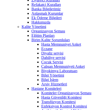
Ziyaretçi Kuralları
Refakatçi Kuralları
Banka Bilgilerimiz
Anlaşmalı Kurumlar
Ek Ödeme Bilgileri
Hakkımızda
Kalite Yönetimi
Organizasyon Şeması
Eğitim Planları
Birim Kalite Sorumluları
Hasta Memnuniyet Anket
Eczane
Diyaliz servisi
Dahiliye servisi
Çocuk Servisi
Çalışan Memnuniyeti Anket
Biyokimya Laboratuarı
Bilgi Yönetimi
Bilgi İşlem
Arşiv Hizmetleri
Hastane Komiteleri
Komiteler Organizasyon Şeması
Hasta Güvenliği Komitesi
Transfüzyon Komitesi
Enfeksiyon Kontrol Komitesi