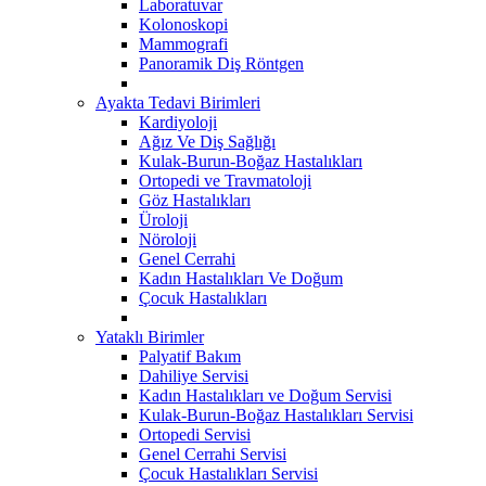
Laboratuvar
Kolonoskopi
Mammografi
Panoramik Diş Röntgen
Ayakta Tedavi Birimleri
Kardiyoloji
Ağız Ve Diş Sağlığı
Kulak-Burun-Boğaz Hastalıkları
Ortopedi ve Travmatoloji
Göz Hastalıkları
Üroloji
Nöroloji
Genel Cerrahi
Kadın Hastalıkları Ve Doğum
Çocuk Hastalıkları
Yataklı Birimler
Palyatif Bakım
Dahiliye Servisi
Kadın Hastalıkları ve Doğum Servisi
Kulak-Burun-Boğaz Hastalıkları Servisi
Ortopedi Servisi
Genel Cerrahi Servisi
Çocuk Hastalıkları Servisi