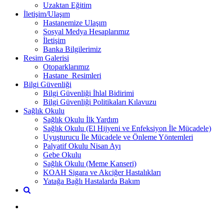
Uzaktan Eğitim
İletişim/Ulaşım
Hastanemize Ulaşım
Sosyal Medya Hesaplarımız
İletişim
Banka Bilgilerimiz
Resim Galerisi
Otoparklarımız
Hastane_Resimleri
Bilgi Güvenliği
Bilgi Güvenliği İhlal Bidirimi
Bilgi Güvenliği Politikaları Kılavuzu
Sağlık Okulu
Sağlık Okulu İlk Yardım
Sağlık Okulu (El Hijyeni ve Enfeksiyon İle Mücadele)
Uyuşturucu İle Mücadele ve Önleme Yöntemleri
Palyatif Okulu Nisan Ayı
Gebe Okulu
Sağlık Okulu (Meme Kanseri)
KOAH Sigara ve Akciğer Hastalıkları
Yatağa Bağlı Hastalarda Bakım