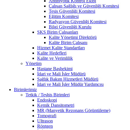
Antibiyotik Kontrol Ekibi
Çalışan Sağlığı ve Güvenliği Komitesi
Tesis Güvenliği Komitesi
Eğitim Komitesi
Radyasyon Güvenliği Komitesi
Bilgi Güvenliği Kurulu
SKS Birim Çalışanları
Kalite Yönetimi Direktörü
Kalite Birim Çalışanı
Hizmet Kalite Standartları
Kalite Hedefleri
Kalite ve Verimlilik
Yönetim
Hastane Başhekimi
İdari ve Mali İşler Müdürü
Sağlık Bakım Hizmetleri Müdürü
İdari ve Mali İşler Müdür Yardımcısı
Birimlerimiz
Tetkik / Teşhis Birimleri
Endoskopi
Kemik Dansitometri
MR (Manyetik Rezonans Görüntüleme)
Tomografi
Ultrason
Röntgen