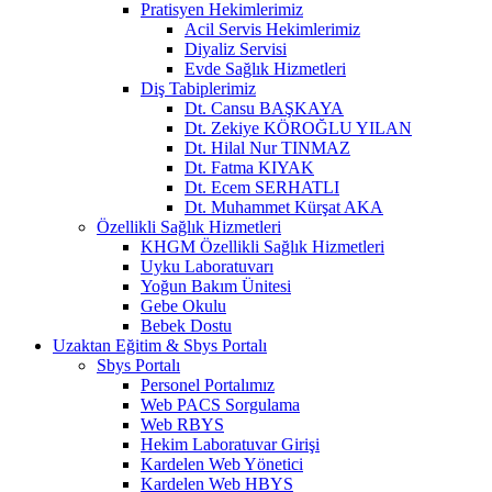
Pratisyen Hekimlerimiz
Acil Servis Hekimlerimiz
Diyaliz Servisi
Evde Sağlık Hizmetleri
Diş Tabiplerimiz
Dt. Cansu BAŞKAYA
Dt. Zekiye KÖROĞLU YILAN
Dt. Hilal Nur TINMAZ
Dt. Fatma KIYAK
Dt. Ecem SERHATLI
Dt. Muhammet Kürşat AKA
Özellikli Sağlık Hizmetleri
KHGM Özellikli Sağlık Hizmetleri
Uyku Laboratuvarı
Yoğun Bakım Ünitesi
Gebe Okulu
Bebek Dostu
Uzaktan Eğitim & Sbys Portalı
Sbys Portalı
Personel Portalımız
Web PACS Sorgulama
Web RBYS
Hekim Laboratuvar Girişi
Kardelen Web Yönetici
Kardelen Web HBYS