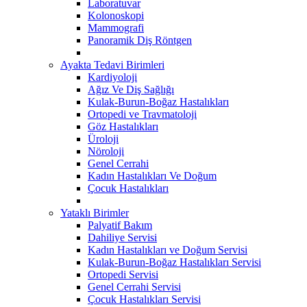
Laboratuvar
Kolonoskopi
Mammografi
Panoramik Diş Röntgen
Ayakta Tedavi Birimleri
Kardiyoloji
Ağız Ve Diş Sağlığı
Kulak-Burun-Boğaz Hastalıkları
Ortopedi ve Travmatoloji
Göz Hastalıkları
Üroloji
Nöroloji
Genel Cerrahi
Kadın Hastalıkları Ve Doğum
Çocuk Hastalıkları
Yataklı Birimler
Palyatif Bakım
Dahiliye Servisi
Kadın Hastalıkları ve Doğum Servisi
Kulak-Burun-Boğaz Hastalıkları Servisi
Ortopedi Servisi
Genel Cerrahi Servisi
Çocuk Hastalıkları Servisi