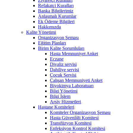
Ziyaretçi Kuralları
Refakatçi Kuralları
Banka Bilgilerimiz
Anlaşmalı Kurumlar
Ek Ödeme Bilgileri
Hakkımızda
Kalite Yönetimi
Organizasyon Şeması
Eğitim Planları
Birim Kalite Sorumluları
Hasta Memnuniyet Anket
Eczane
Diyaliz servisi
Dahiliye servisi
Çocuk Servisi
Çalışan Memnuniyeti Anket
Biyokimya Laboratuarı
Bilgi Yönetimi
Bilgi İşlem
Arşiv Hizmetleri
Hastane Komiteleri
Komiteler Organizasyon Şeması
Hasta Güvenliği Komitesi
Transfüzyon Komitesi
Enfeksiyon Kontrol Komitesi