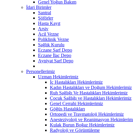
Genel Yoğun Bakım
İdari Birimler
Santral
Şöförler
Hasta Kayıt
Arşiv
Acil Vezne
Poliklinik Vezne
Sağlık Kurulu
Eczane Sarf Depo
Eczane İlaç Depo
Ayniyat Sarf Depo
Personellerimiz
Uzman Hekimlerimiz
İç Hastalıkları Hekimlerimiz
Kadın Hastalıkları ve Doğum Hekimlerimiz
Ruh Sağlığı Ve Hastalıkları Hekimlerimiz
Çocuk Sağlığı ve Hastalıkları Hekimlerimiz
Genel Cerrahi Hekimlerimiz
Göğüs Hastalıkları
Ortopedi ve Travmatoloji Hekimlerimiz
Anesteziyoloji ve Reanimasyon Hekimlerim
Kulak Burun Boğaz Hekimlerimiz
Radyoloji ve Görüntüleme